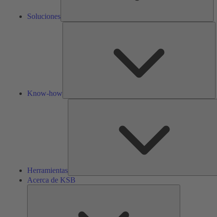
Soluciones
K
h
Know-how
Herramientas
Acerca de KSB
Acerca
de
KSB