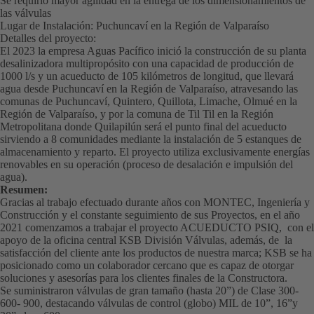
Se requirió mayor agilidad en la entrega de los dimensionamientos de
las válvulas
Lugar de Instalación: Puchuncaví en la Región de Valparaíso
Detalles del proyecto:
El 2023 la empresa Aguas Pacífico inició la construcción de su planta
desalinizadora multipropósito con una capacidad de producción de
1000 l/s y un acueducto de 105 kilómetros de longitud, que llevará
agua desde Puchuncaví en la Región de Valparaíso, atravesando las
comunas de Puchuncaví, Quintero, Quillota, Limache, Olmué en la
Región de Valparaíso, y por la comuna de Til Til en la Región
Metropolitana donde Quilapilún será el punto final del acueducto
sirviendo a 8 comunidades mediante la instalación de 5 estanques de
almacenamiento y reparto. El proyecto utiliza exclusivamente energías
renovables en su operación (proceso de desalación e impulsión del
agua).
Resumen:
Gracias al trabajo efectuado durante años con MONTEC, Ingeniería y
Construcción y el constante seguimiento de sus Proyectos, en el año
2021 comenzamos a trabajar el proyecto ACUEDUCTO PSIQ, con el
apoyo de la oficina central KSB División Válvulas, además, de la
satisfacción del cliente ante los productos de nuestra marca; KSB se ha
posicionado como un colaborador cercano que es capaz de otorgar
soluciones y asesorías para los clientes finales de la Constructora.
Se suministraron válvulas de gran tamaño (hasta 20”) de Clase 300-
600- 900, destacando válvulas de control (globo) MIL de 10”, 16”y