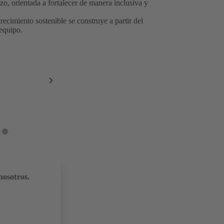
azo, orientada a fortalecer de manera inclusiva y
cimiento sostenible se construye a partir del
 equipo.
Artículo
siguiente
ículo
Artículo
7
nosotros.