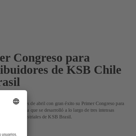
er Congreso para
ribuidores de KSB Chile
asil
lizó en el mes de abril con gran éxito su Primer Congreso para
, una instancia que se desarrolló a lo largo de tres intensas
as plantas industriales de KSB Brasil.