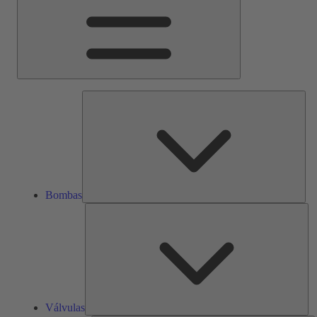
Bom
Bombas
Vál
Válvulas