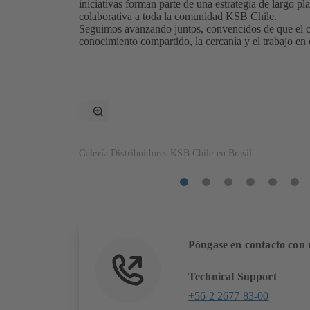
iniciativas forman parte de una estrategia de largo pl
colaborativa a toda la comunidad KSB Chile.
Seguimos avanzando juntos, convencidos de que el cre
conocimiento compartido, la cercanía y el trabajo en
Cambiar
al
modo
de
Galería Distribuidores KSB Chile en Brasil
pantalla
completa
Artículo
Artículo
Artículo
Artículo
Artículo
Art
1
2
3
4
5
6
Póngase en contacto con 
Technical Support
+56 2 2677 83-00