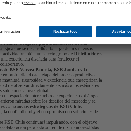
su
Primer Congreso para Distribuidores
, una
atégica que se desarrolló a lo largo de tres intensas
a actividad reunió a un selecto grupo de
Distribuidores
 una experiencia diseñada para fortalecer el
 colaborativo.
tas de
KSB Várzea Paulista
,
KSB Jundiaí
y la
er en profundidad cada etapa del proceso productivo.
a magnitud, rigurosidad y excelencia que caracterizan la
ad de observar directamente los más altos estándares
s soluciones a nivel global.
én un espacio de intercambio de experiencias, diálogo
artieron miradas sobre los desafíos del mercado y se
dores como
socios estratégicos de KSB Chile
,
, la confiabilidad y el compromiso con soluciones de
ue KSB Chile continuará impulsando, con el objetivo
 colaboración para toda su red de distribuidores.Estas