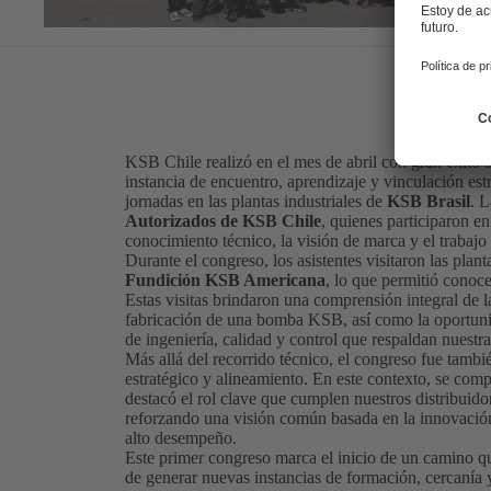
KSB Chile realizó en el mes de abril con gran éxito 
instancia de encuentro, aprendizaje y vinculación estr
jornadas en las plantas industriales de
KSB Brasil
. L
Autorizados de KSB Chile
, quienes participaron en
conocimiento técnico, la visión de marca y el trabajo
Durante el congreso, los asistentes visitaron las plan
Fundición KSB Americana
, lo que permitió conoc
Estas visitas brindaron una comprensión integral de l
fabricación de una bomba KSB, así como la oportunid
de ingeniería, calidad y control que respaldan nuestra
Más allá del recorrido técnico, el congreso fue tambi
estratégico y alineamiento. En este contexto, se comp
destacó el rol clave que cumplen nuestros distribui
reforzando una visión común basada en la innovación
alto desempeño.
Este primer congreso marca el inicio de un camino q
de generar nuevas instancias de formación, cercanía y