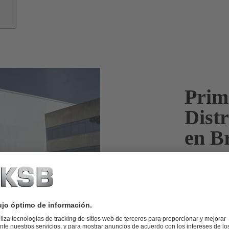
Prim
Dist
en Br
KSB Chile rea
Distribuidores
jornadas en l