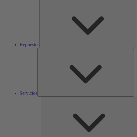
R
Repuestos
Ser
Servicios
S