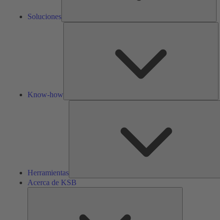
Soluciones
K
h
Know-how
Herramientas
Acerca de KSB
Acerca
de
KSB