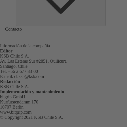
Contacto
Información de la compañía
Editor
KSB Chile S.A.
Av. Las Esteras Sur #2851, Quilicura
Santiago, Chile
Tel. +56 2 677 83-00
E-mail:
cl.ksb@ksb.com
Redacción
KSB Chile S.A.
Implementación y mantenimiento
bitgrip GmbH
Kurfürstendamm 170
10707 Berlin
www.bitgrip.com
(se
© Copyright 2021 KSB Chile S.A.
abre
en