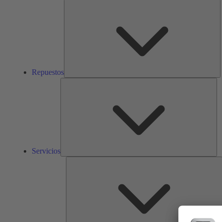
R
Repuestos
Ser
Servicios
S