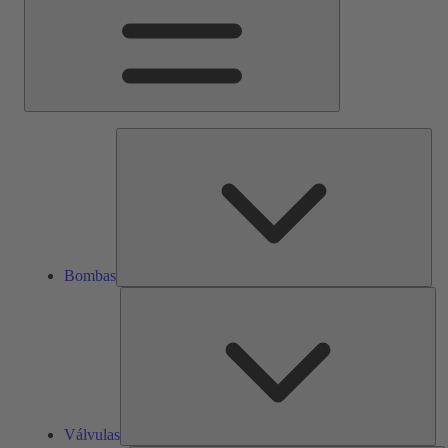
Bom
Bombas
Vál
Válvulas