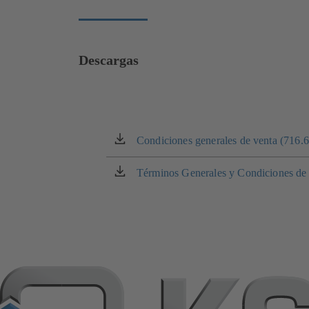
Descargas
Condiciones generales de venta (716.
(se
abre
en
Términos Generales y Condiciones d
(se
una
abre
nueva
en
pestaña)
una
nueva
pestaña)