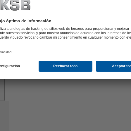
Know-
how
Herramientas
Acerca
de
KSB