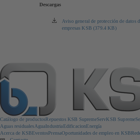
Descargas
Aviso general de protección de datos 
(se
empresas KSB (379.4 KB)
abre
en
una
nueva
pestaña)
Catálogo de productos
Repuestos KSB SupremeServ
KSB SupremeServ
Aguas residuales
Agua
Industria
Edificacion
Energía
Acerca de KSB
Eventos
Prensa
Oportunidades de empleo en KSB
Rede
Contacto