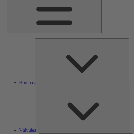
Bom
Bombas
Vál
Válvulas