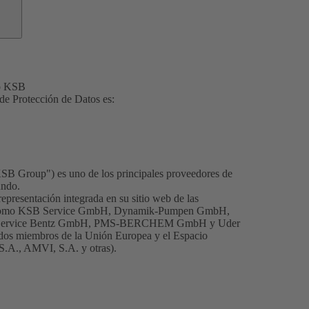
po KSB
e Protección de Datos es:
B Group") es uno de los principales proveedores de
undo.
resentación integrada en su sitio web de las
les como KSB Service GmbH, Dynamik-Pumpen GmbH,
-Service Bentz GmbH, PMS-BERCHEM GmbH y Uder
dos miembros de la Unión Europea y el Espacio
.A., AMVI, S.A. y otras).