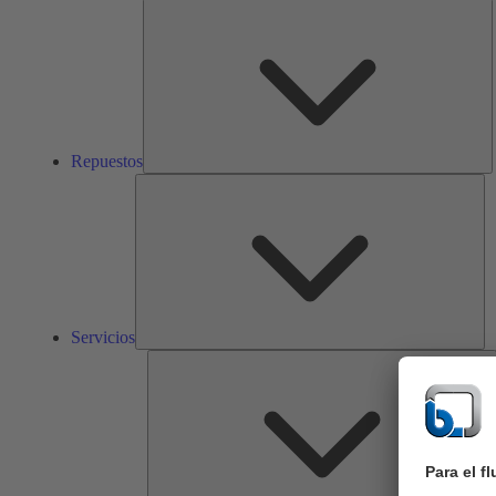
R
Repuestos
Ser
Servicios
S