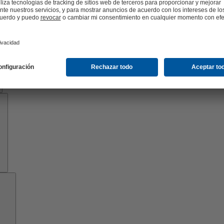
Know-
how
Herramientas
Acerca
de
KSB