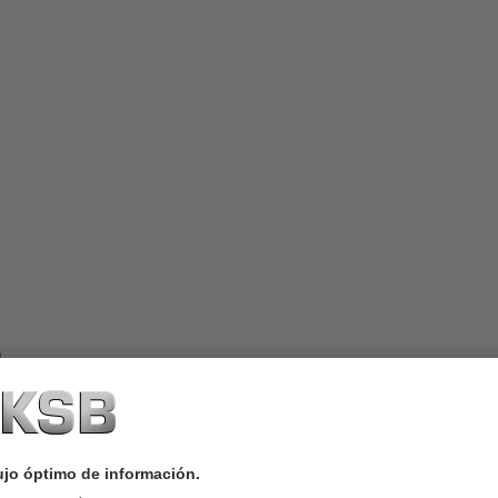
epuestos
vicios
oluciones