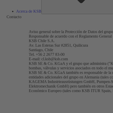
Acerca de KSB
Contacto
Aviso general sobre la Protección de Datos del gru
Responsable de acuerdo con el Reglamento General d
KSB Chile S.A.
Av. Las Esteras Sur #2851, Quilicura
Santiago, Chile
Tel. +56 2 2677 83-00
E-mail:
cl.ksb@ksb.com
KSB SE & Co. KGaA y el grupo que administra ("KS
bombas, válvulas y servicios asociados en todo el m
KSB SE & Co. KGaA también es responsable de la rep
entidades adicionales del grupo en Alemania (ta
KAGEMA Industrieausrüstungen GmbH, Pumpen
Elektromechanik GmbH) pero también en otros Esta
Económico Europeo (tales como KSB ITUR Spain, S