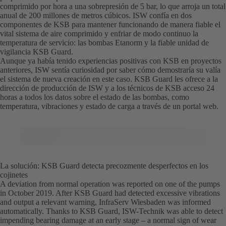
comprimido por hora a una sobrepresión de 5 bar, lo que arroja un total
anual de 200 millones de metros cúbicos. ISW confía en dos
componentes de KSB para mantener funcionando de manera fiable el
vital sistema de aire comprimido y enfriar de modo continuo la
temperatura de servicio: las bombas Etanorm y la fiable unidad de
vigilancia KSB Guard.
Aunque ya había tenido experiencias positivas con KSB en proyectos
anteriores, ISW sentía curiosidad por saber cómo demostraría su valía
el sistema de nueva creación en este caso. KSB Guard les ofrece a la
dirección de producción de ISW y a los técnicos de KSB acceso 24
horas a todos los datos sobre el estado de las bombas, como
temperatura, vibraciones y estado de carga a través de un portal web.
La solución: KSB Guard detecta precozmente desperfectos en los
cojinetes
A deviation from normal operation was reported on one of the pumps
in October 2019. After KSB Guard had detected excessive vibrations
and output a relevant warning, InfraServ Wiesbaden was informed
automatically. Thanks to KSB Guard, ISW-Technik was able to detect
impending bearing damage at an early stage – a normal sign of wear