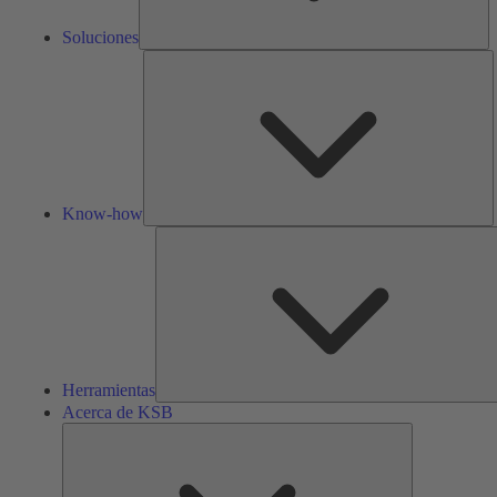
Soluciones
K
h
Know-how
Herramientas
Acerca de KSB
Acerca
de
KSB