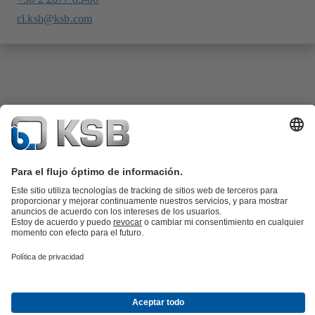
cl.ksb@ksb.com
Catálogo de productos
Repuestos KSB
SupremeServ
KSB SupremeServ: Premium service for pumps and
valves
Herramientas
Aguas residuales
Agua
Industria
Edificacion
Energía
Acerca de KSB
Eventos
Prensa
Oportunidades de empleo en
KSB
Redes sociales