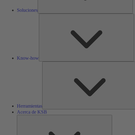
Soluciones
K
h
Know-how
Herramientas
Acerca de KSB
Acerca
de
KSB