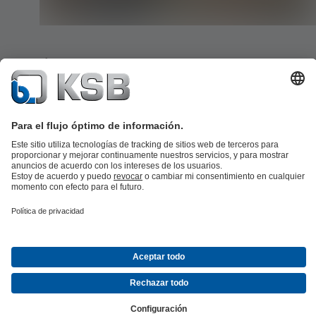
Mardi Dam upgrade programme boosts water suppl
New South Wales’ Central Coast district
In order to secure the water supply and protect the health of rivers,
creeks and the environment Gosford City and Wyong Shire Counci
have implemented a long term strategy known as WaterPlan 2050.
strategy is being realised through increasing the dam capacity of ex
dams and extending the pipeline infrastructure to provide more effe
water transportation.
Read more