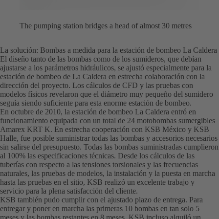
The pumping station bridges a head of almost 30 metres
La solución: Bombas a medida para la estación de bombeo La Caldera
El diseño tanto de las bombas como de los sumideros, que debían
ajustarse a los parámetros hidráulicos, se ajustó especialmente para la
estación de bombeo de La Caldera en estrecha colaboración con la
dirección del proyecto. Los cálculos de CFD y las pruebas con
modelos físicos revelaron que el diámetro muy pequeño del sumidero
seguía siendo suficiente para esta enorme estación de bombeo.
En octubre de 2010, la estación de bombeo La Caldera entró en
funcionamiento equipada con un total de 24 motobombas sumergibles
Amarex KRT K. En estrecha cooperación con KSB México y KSB
Halle, fue posible suministrar todas las bombas y accesorios necesarios
sin salirse del presupuesto. Todas las bombas suministradas cumplieron
al 100% las especificaciones técnicas. Desde los cálculos de las
tuberías con respecto a las tensiones torsionales y las frecuencias
naturales, las pruebas de modelos, la instalación y la puesta en marcha
hasta las pruebas en el sitio, KSB realizó un excelente trabajo y
servicio para la plena satisfacción del cliente.
KSB también pudo cumplir con el ajustado plazo de entrega. Para
entregar y poner en marcha las primeras 10 bombas en tan solo 5
meses y las bombas restantes en 8 meses, KSB incluso alquiló un