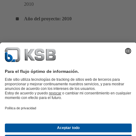
2010
Año del proyecto: 2010
Catálogo de productos
Repuestos KSB
SupremeServ
KSB SupremeServ: Premium service for pumps and
valves
Herramientas
Aguas residuales
Agua
Industria
Edificacion
Energía
Acerca de KSB
Eventos
Prensa
Oportunidades de empleo en
KSB
Redes sociales