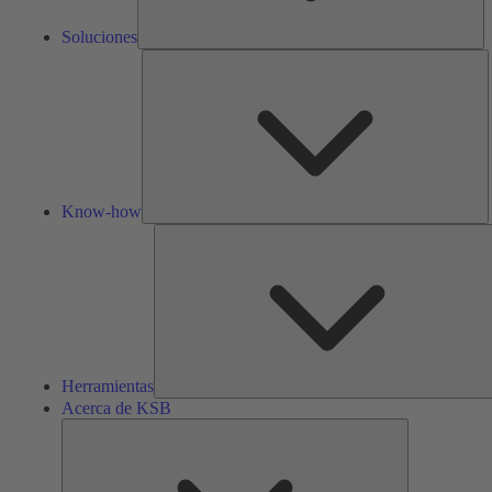
Soluciones
K
h
Know-how
Herramientas
Acerca de KSB
Acerca
de
KSB