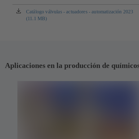
abre
en
Catálogo válvulas - actuadores - automatización 2023
(se
una
(11.1 MB)
abre
nueva
en
pestaña)
una
nueva
pestaña)
Aplicaciones en la producción de químico