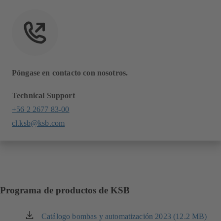
Póngase en contacto con nosotros.
Technical Support
+56 2 2677 83-00
cl.ksb@ksb.com
Programa de productos de KSB
Catálogo bombas y automatización 2023 (12.2 MB)
(se