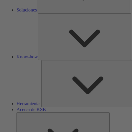
Soluciones
K
h
Know-how
Herramientas
Acerca de KSB
Acerca
de
KSB