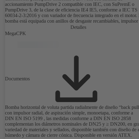
accionamiento PumpDrive 2 compatible con IEC, con SuPremE o
PumpDrive 3, de la clase de eficiencia IE4 IE5, conforme a IEC TS
60034-2-3:2016 y con variador de frecuencia integrado en el motor.
bomba está equipada con anillos de desgaste recambiables, impulsor 
cerrado con álabes curvados, cierres mecánicos simples o dobles se
Detalles
EN 12756, eje con casquillo protector intercambiable en la zona del 
MegaCPK
de eje. El diseño «back pull-out» permite un desmontaje del acoplam
de los soportes de cojinetes y del impulsor sin tener que separar la c
de la bomba de las tuberías. Los puntos de montaje son conformes a
IEC 60072; las dimensiones de la superficie envolvente son conform
DIN V 42673 (07-2011). Disponible en versión ATEX. Muy adelant
las exigencias de eficiencia de la directiva ErP.
Documentos
Bomba horizontal de voluta partida radialmente de diseño “back pull
con impulsor radial, de aspiración simple, monoetapa, conforme a
DIN EN ISO 5199 , las medidas conforme a DIN EN ISO 2858
complementan los diámetros nominales de DN25 y ≥ DN200, en gr
variedad de materiales y sellados, disponible también con diseño de 
húmedo y cámara de cierre cónica. Disponible en versión ATEX.