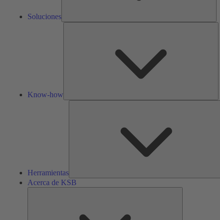
Soluciones
K
h
Know-how
Herramientas
Acerca de KSB
Acerca
de
KSB