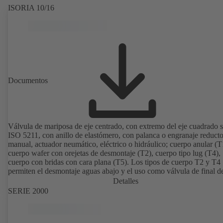
ISORIA 10/16
Documentos
Válvula de mariposa de eje centrado, con extremo del eje cuadrado 
ISO 5211, con anillo de elastómero, con palanca o engranaje reducto
manual, actuador neumático, eléctrico o hidráulico; cuerpo anular (T
cuerpo wafer con orejetas de desmontaje (T2), cuerpo tipo lug (T4),
cuerpo con bridas con cara plana (T5). Los tipos de cuerpo T2 y T4
permiten el desmontaje aguas abajo y el uso como válvula de final de
con una contrabrida. Conexiones según EN, ASME, JIS.
Detalles
SERIE 2000