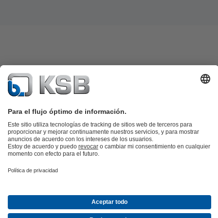
Catálogo de productos
Repuestos KSB
SupremeServ
KSB SupremeServ: Premium service for pumps and
valves
Herramientas
Aguas residuales
Agua
Industria
Edificacion
Energía
Acerca de KSB
Eventos
Prensa
Oportunidades de empleo en
KSB
Redes sociales
Contacto