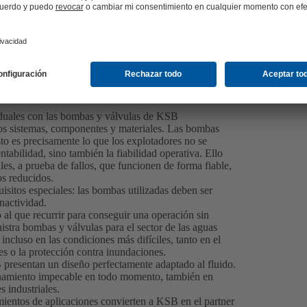
iduales con las bombas y válvulas de KSB
os sistemas, componentes y materiales. Las bombas
sto es precisamente lo que los explotadores no se
tabilidad, sino también la fiabilidad operativa. Ello
es, a prueba de fallos, que funcionen de forma fiable,
os reducidos.
isitos especiales: las bombas utilizadas deben ser
nactividad.
al que recurrir para conseguir una operación sin
istra bombas y válvulas para el sector de las aguas
incluso en las condiciones más difíciles, tanto en el
es o la protección contra inundaciones.
presentan un diseño perfectamente adaptado al fluido.
onamiento impecable en todo momento, también en
s industriales.
ientos de aplicaciones convierten a KSB en el partner