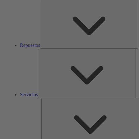
R
Repuestos
Ser
Servicios
S