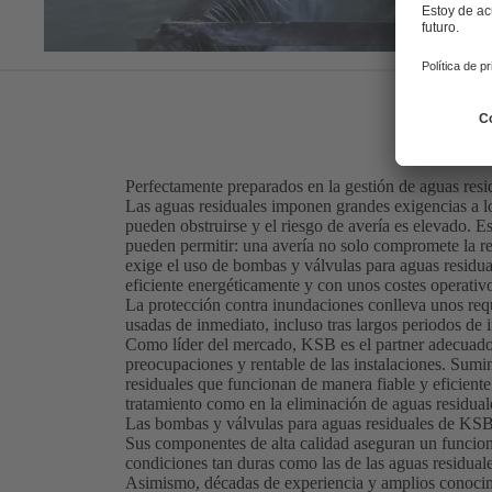
Perfectamente preparados en la gestión de aguas res
Las aguas residuales imponen grandes exigencias a l
pueden obstruirse y el riesgo de avería es elevado. E
pueden permitir: una avería no solo compromete la ren
exige el uso de bombas y válvulas para aguas residual
eficiente energéticamente y con unos costes operativ
La protección contra inundaciones conlleva unos requ
usadas de inmediato, incluso tras largos periodos de i
Como líder del mercado, KSB es el partner adecuado 
preocupaciones y rentable de las instalaciones. Sumin
residuales que funcionan de manera fiable y eficiente 
tratamiento como en la eliminación de aguas residual
Las bombas y válvulas para aguas residuales de KSB 
Sus componentes de alta calidad aseguran un funci
condiciones tan duras como las de las aguas residuale
Asimismo, décadas de experiencia y amplios conocim