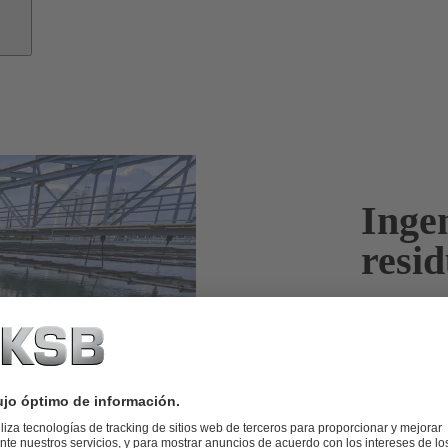
Inge
resid
Transporte f
Allí donde vi
ser evacuadas
devolverlas al