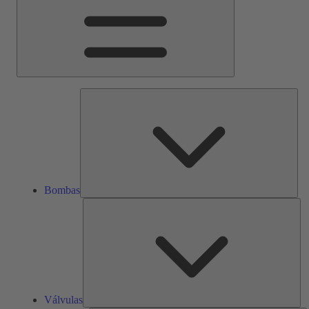
Bom
Bombas
Vál
Válvulas