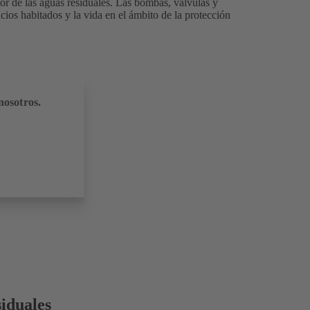
or de las aguas residuales. Las bombas, válvulas y
ios habitados y la vida en el ámbito de la protección
nosotros.
siduales