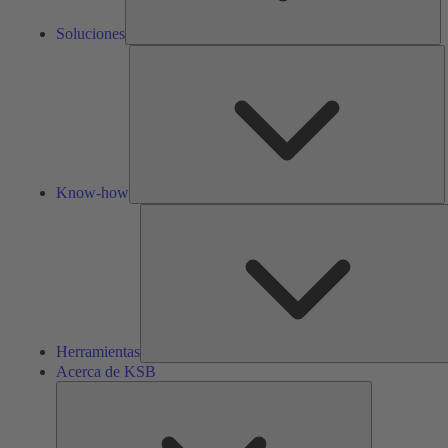
Soluciones
K
h
Know-how
Herramientas
Acerca de KSB
Acerca
de
KSB