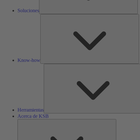
Soluciones
K
h
Know-how
Herramientas
Acerca de KSB
Acerca
de
KSB