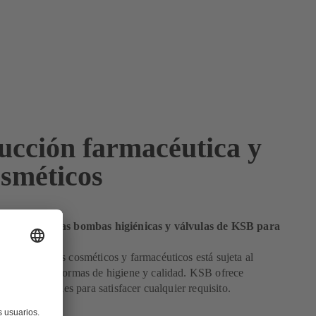
ucción farmacéutica y
osméticos
 resultado: las bombas higiénicas y válvulas de KSB para
riles
n de productos cosméticos y farmacéuticos está sujeta al
de estrictas normas de higiene y calidad. KSB ofrece
cientes y fiables para satisfacer cualquier requisito.