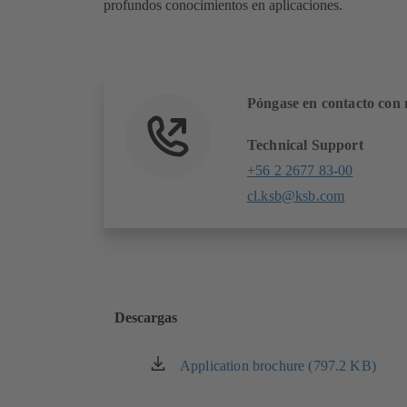
profundos conocimientos en aplicaciones.
Póngase en contacto con 
Technical Support
+56 2 2677 83-00
cl.ksb@ksb.com
Descargas
Application brochure (797.2 KB)
(se
abre
en