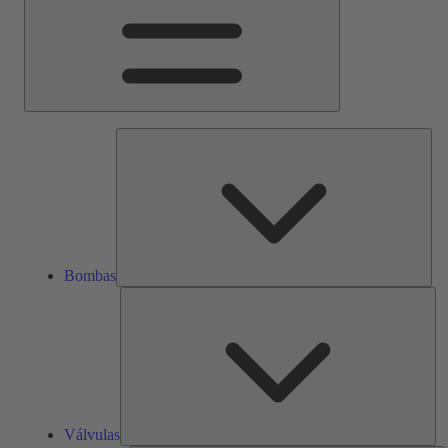
Bom
Bombas
Vál
Válvulas