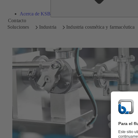
Acerca de KSB
Contacto
Soluciones
Industria
Industria cosmética y farmacéutica