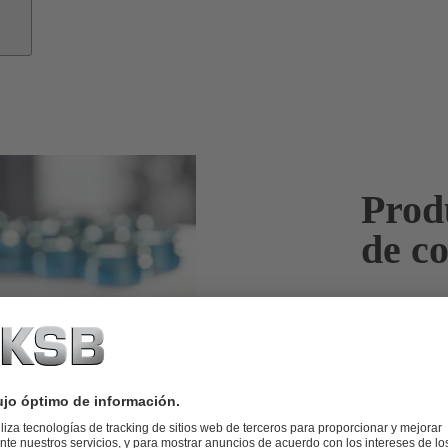
Prod
de c
Maquillan su
procesos esté
La fabricació
cumplimiento 
soluciones efi