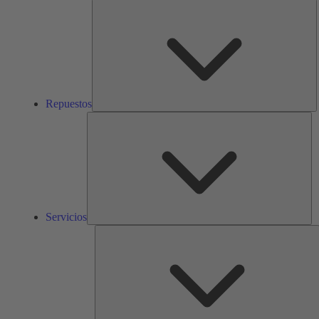
R
Repuestos
Ser
Servicios
S