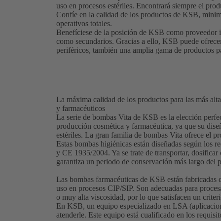
uso en procesos estériles. Encontrará siempre el pro
Confíe en la calidad de los productos de KSB, minim
operativos totales.
Benefíciese de la posición de KSB como proveedor in
como secundarios. Gracias a ello, KSB puede ofrecer
periféricos, también una amplia gama de productos pa
La máxima calidad de los productos para las más alt
y farmacéuticos
La serie de bombas Vita de KSB es la elección perfect
producción cosmética y farmacéutica, ya que su dise
estériles. La gran familia de bombas Vita ofrece el 
Estas bombas higiénicas están diseñadas según los r
y CE 1935/2004. Ya se trate de transportar, dosificar 
garantiza un periodo de conservación más largo del p
Las bombas farmacéuticas de KSB están fabricadas c
uso en procesos CIP/SIP. Son adecuadas para procesar
o muy alta viscosidad, por lo que satisfacen un criter
En KSB, un equipo especializado en LSA (aplicacione
atenderle. Este equipo está cualificado en los requis