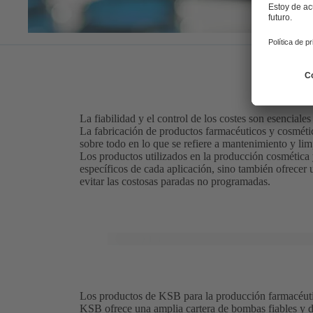
La fiabilidad y el control de los costes son esencial
La fabricación de productos farmacéuticos y cosméti
sobre todo en lo que se refiere a mantenimiento y lim
Los productos utilizados en la producción cosmética 
específicos de cada aplicación, sino también ofrecer 
evitar las costosas paradas no programadas.
Los productos de KSB para la producción farmacéutica
KSB ofrece una amplia cartera de bombas fiables y d