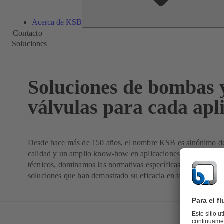
Acerca de KSB
Contacto
Soluciones
Soluciones de bombas 
válvulas para cada apl
Desde hace más de 150 años, el nombre KSB es sinónimo de
calidad y un amplio know-how en aplicaciones. Conocemos l
técnicos, dominamos las normativas específicas de cada sect
soluciones que han demostrado su eficacia en todo el mundo