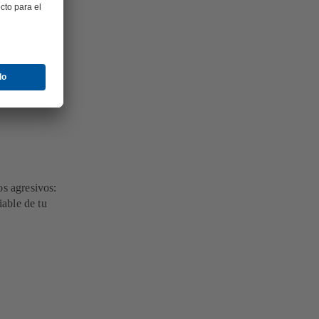
 todos.
os agresivos:
able de tu