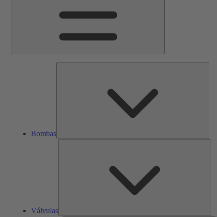
Bom
Bombas
Vál
Válvulas