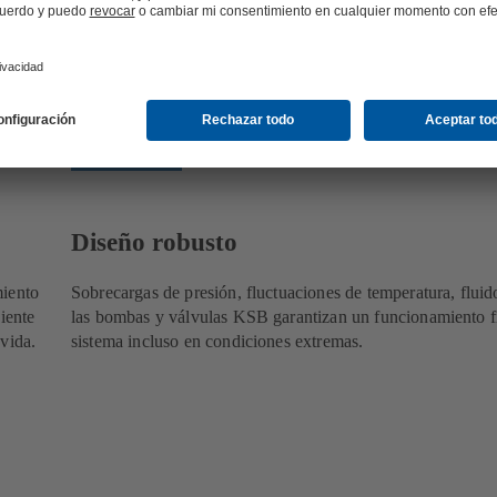
tos: Nuestras bombas y válvulas los cumplen
Diseño robusto
miento
Sobrecargas de presión, fluctuaciones de temperatura, fluid
iente
las bombas y válvulas KSB garantizan un funcionamiento fi
vida.
sistema incluso en condiciones extremas.