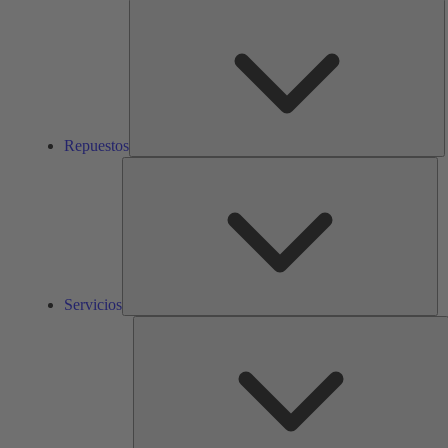
R
Repuestos
Ser
Servicios
S