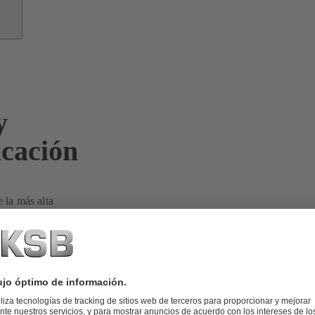
y
icación
 la más alta
os retos
or y le ofrecemos
.