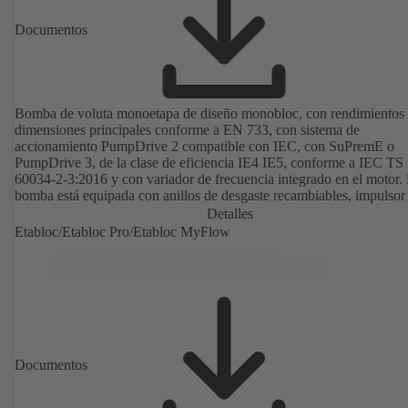
Documentos
Bomba de voluta monoetapa de diseño monobloc, con rendimientos
dimensiones principales conforme a EN 733, con sistema de
accionamiento PumpDrive 2 compatible con IEC, con SuPremE o
PumpDrive 3, de la clase de eficiencia IE4 IE5, conforme a IEC TS
60034-2-3:2016 y con variador de frecuencia integrado en el motor.
bomba está equipada con anillos de desgaste recambiables, impulsor 
cerrado con álabes curvados, cierres mecánicos simples o dobles se
Detalles
EN 12756, eje con casquillo protector intercambiable en la zona del 
Etabloc/Etabloc Pro/Etabloc MyFlow
de eje. El diseño «back pull-out» permite un desmontaje del acoplam
de los soportes de cojinetes y del impulsor sin tener que separar la c
de la bomba de las tuberías. Los puntos de montaje son conformes a
IEC 60072; las dimensiones de la superficie envolvente son conform
DIN V 42673 (07-2011). Disponible en versión ATEX. Muy adelant
las exigencias de eficiencia de la directiva ErP.
Documentos