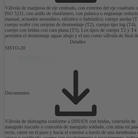
Válvula de mariposa de eje centrado, con extremo del eje cuadrado 
ISO 5211, con anillo de elastómero, con palanca o engranaje reducto
manual, actuador neumático, eléctrico o hidráulico; cuerpo anular (T
cuerpo wafer con orejetas de desmontaje (T2), cuerpo tipo lug (T4),
cuerpo con bridas con cara plana (T5). Los tipos de cuerpo T2 y T4
permiten el desmontaje aguas abajo y el uso como válvula de final de
con una contrabrida. Conexiones según EN, ASME, JIS.
Detalles
SISTO-20
Documentos
Válvula de diafragma conforme a DIN/EN con bridas, conexión de
manguito roscado o conexión de manguito soldado, con alma en pas
recto, cierre en el paso y hacia el exterior a través de una membrana
apoyo y confinada, cuerpo con recubrimiento o revestimiento, indic