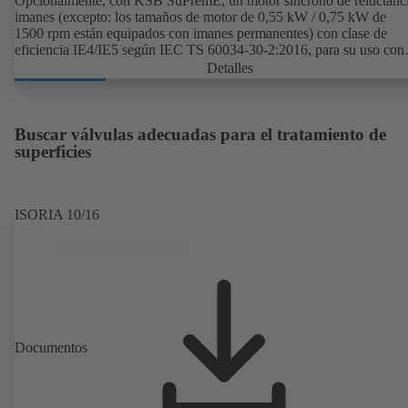
Opcionalmente, con KSB SuPremE, un motor síncrono de reluctanci
imanes (excepto: los tamaños de motor de 0,55 kW / 0,75 kW de
1500 rpm están equipados con imanes permanentes) con clase de
eficiencia IE4/IE5 según IEC TS 60034-30-2:2016, para su uso con
sistema de regulación de velocidad de los modelos PumpDrive 2 o
Detalles
PumpDrive 2 Eco de KSB sin sensores de posición del rotor.
Buscar válvulas adecuadas para el tratamiento de
superficies
ISORIA 10/16
Documentos