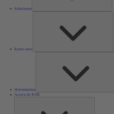
Soluciones
K
h
Know-how
Herramientas
Acerca de KSB
Acerca
de
KSB