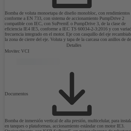
Bomba de voluta monoetapa de diseño monobloc, con rendimientos
conforme a EN 733, con sistema de accionamiento PumpDrive 2
compatible con IEC, con SuPremE o PumpDrive 3, de la clase de
eficiencia IE4 IE5, conforme a IEC TS 60034-2-3:2016 y con varia
frecuencia integrado en el motor. Eje con casquillo del eje recambiab
la zona de cierre del eje. Voluta y tapa de la carcasa con anillos de d
recambiables. Voluta con los pies de la bomba soldados en las ejecu
Detalles
B, C y S. Los puntos de montaje son conformes a IEC 60072; las
Movitec VCI
dimensiones de la superficie envolvente son conformes a
DIN V 42673 (07-2011). Disponible en versión ATEX. Muy adelant
las exigencias de eficiencia de la directiva ErP.
Documentos
Bomba de inmersión vertical de alta presión, multicelular, para insta
en tanques o plataformas, accionamiento estándar con motor IE3.