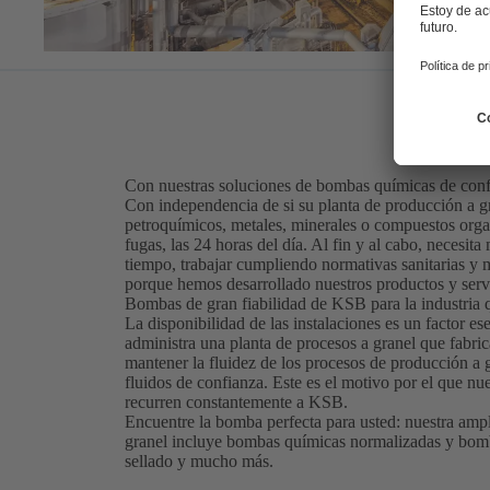
Con nuestras soluciones de bombas químicas de confia
Con independencia de si su planta de producción a gr
petroquímicos, metales, minerales o compuestos organ
fugas, las 24 horas del día. Al fin y al cabo, necesi
tiempo, trabajar cumpliendo normativas sanitarias y m
porque hemos desarrollado nuestros productos y serv
Bombas de gran fiabilidad de KSB para la industria q
La disponibilidad de las instalaciones es un factor es
administra una planta de procesos a granel que fabri
mantener la fluidez de los procesos de producción a
fluidos de confianza. Este es el motivo por el que nu
recurren constantemente a KSB.
Encuentre la bomba perfecta para usted: nuestra amp
granel incluye bombas químicas normalizadas y bomba
sellado y mucho más.