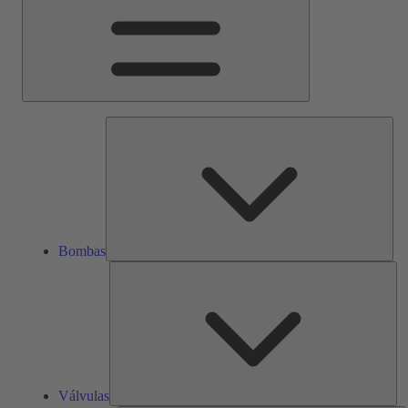
Bom
Bombas
Vál
Válvulas