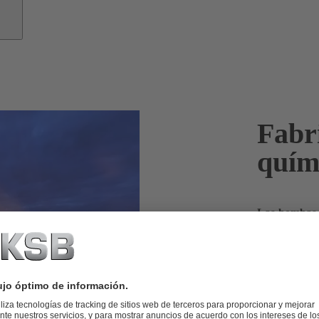
Fabr
quím
Las bombas 
manteniendo 
granel.
La industria 
competitivos
para que pued
mejorar sus r