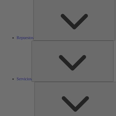
R
Repuestos
Ser
Servicios
S