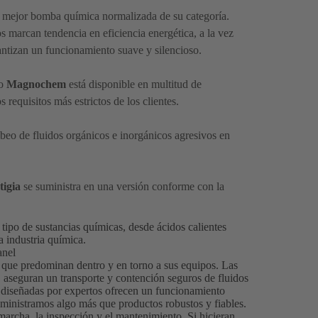
la mejor bomba química normalizada de su categoría.
 marcan tendencia en eficiencia energética, a la vez
ntizan un funcionamiento suave y silencioso.
co
Magnochem
está disponible en multitud de
 requisitos más estrictos de los clientes.
beo de fluidos orgánicos e inorgánicos agresivos en
tigia
se suministra en una versión conforme con la
po de sustancias químicas, desde ácidos calientes
a industria química.
anel
 que predominan dentro y en torno a sus equipos. Las
aseguran un transporte y contención seguros de fluidos
 diseñadas por expertos ofrecen un funcionamiento
 suministramos algo más que productos robustos y fiables.
 marcha, la inspección y el mantenimiento. Si hicieran