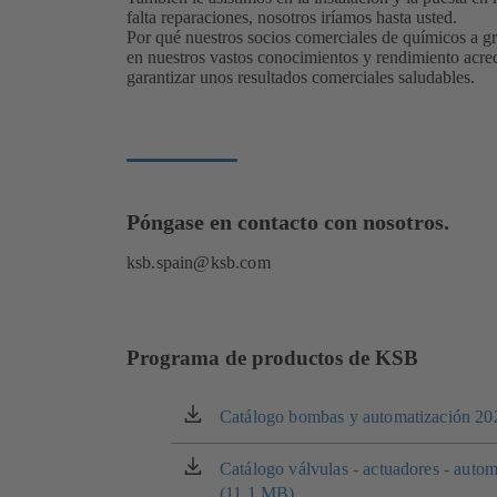
falta reparaciones, nosotros iríamos hasta usted.
Por qué nuestros socios comerciales de químicos a g
en nuestros vastos conocimientos y rendimiento acre
garantizar unos resultados comerciales saludables.
Póngase en contacto con nosotros.
ksb.spain@ksb.com
Programa de productos de KSB
Catálogo bombas y automatización 20
(se
abre
en
Catálogo válvulas - actuadores - auto
(se
una
(11.1 MB)
abre