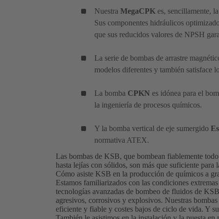
Nuestra
MegaCPK
es, sencillamente, 
Sus componentes hidráulicos optimizados
que sus reducidos valores de NPSH gara
La serie de bombas de arrastre magnéti
modelos diferentes y también satisface los
La bomba
CPKN
es idónea para el bom
la ingeniería de procesos químicos.
Y la bomba vertical de eje sumergido
Es
normativa ATEX.
Las bombas de KSB, que bombean fiablemente todo ti
hasta lejías con sólidos, son más que suficiente para l
Cómo asiste KSB en la producción de químicos a gr
Estamos familiarizados con las condiciones extremas
tecnologías avanzadas de bombeo de fluidos de KSB 
agresivos, corrosivos y explosivos. Nuestras bombas
eficiente y fiable y costes bajos de ciclo de vida. Y
También le asistimos en la instalación y la puesta en