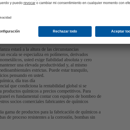
nza estará a la altura de las circunstancias
an escala se especializa en polímeros, derivados
ometálicos, usted exige fiabilidad absoluta y cero
ta mantener una elevada productividad y, al mismo
edioambientales estrictas. Puede estar tranquilo,
icios pensando en usted.
uímica, día tras día
encial que condiciona la rentabilidad global si se
ca productos químicos a precios competitivos. Para
 granel es fundamental contar con equipos de bombeo de
estros socios comerciales fabricantes de químicos
lia gama de productos para la fabricación de químicos a
s de proceso resistentes a la corrosión, bombas sin