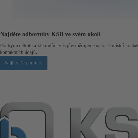
o
ž
c
e
)
Najděte odborníky KSB ve svém okolí
Pouhými několika kliknutími vás přesměrujeme na vaše místní kont
kontaktních údajů.
Najít vaše partnery