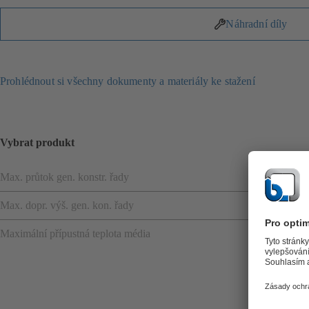
Náhradní díly
Prohlédnout si všechny dokumenty a materiály ke stažení
Vybrat produkt
Max. průtok gen. konstr. řady
Max. dopr. výš. gen. kon. řady
Maximální přípustná teplota média