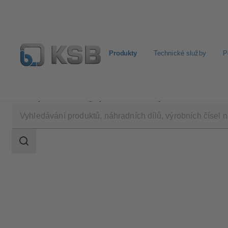
Produkty
Technické služby
P
Produkty
Katalog výrobků
Surpress Feu SFE.3
Rozsah
vyhledávání
Rozsah
vyhledávání