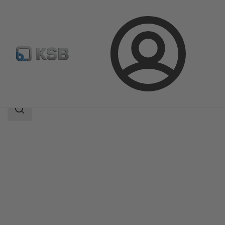
Přihlášení
Produkty
Katalog výrobků
HyaRain 2/HyaRain 2 Plus
Rozsah
vyhledávání
Rozsah
vyhledávání