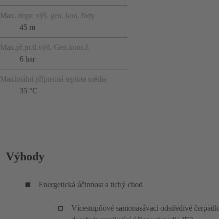
Max. dopr. výš. gen. kon. řady
45 m
Max.př.pr.tl.výtl. Gen.kons.ř.
6 bar
Maximální přípustná teplota média
35 °C
Výhody
Energetická účinnost a tichý chod
Vícestupňové samonasávací odstředivé čerpadl