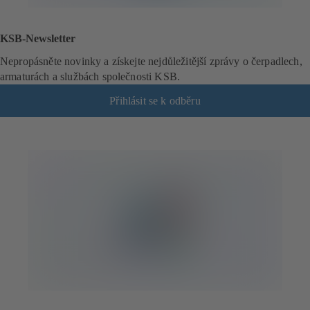
KSB-Newsletter
Nepropásněte novinky a získejte nejdůležitější zprávy o čerpadlech,
armaturách a službách společnosti KSB.
Přihlásit se k odběru
(
o
t
e
v
í
r
á
s
e
v
n
o
v