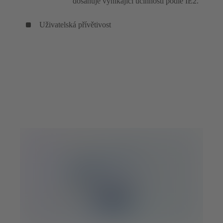
dosahuje vynikající účinnosti podle IE2.
Uživatelská přívětivost