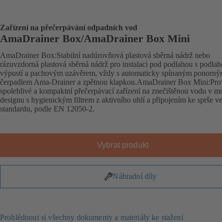
Zařízení na přečerpávání odpadních vod
AmaDrainer Box/AmaDrainer Box Mini
AmaDrainer Box:Stabilní nadúrovňová plastová sběrná nádrž nebo
rázuvzdorná plastová sběrná nádrž pro instalaci pod podlahou s podla
výpustí a pachovým uzávěrem, vždy s automaticky spínaným ponorn
čerpadlem Ama-Drainer a zpětnou klapkou.AmaDrainer Box Mini:Pr
spolehlivé a kompaktní přečerpávací zařízení na znečištěnou vodu v 
designu s hygienickým filtrem z aktivního uhlí a připojením ke sprše v
standardu, podle EN 12050-2.
Vybrat produkt
Náhradní díly
Prohlédnout si všechny dokumenty a materiály ke stažení