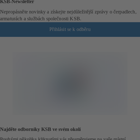
KSB-Newsletter
Nepropásněte novinky a získejte nejdůležitější zprávy o čerpadlech,
armaturách a službách společnosti KSB.
Přihlásit se k odběru
(
o
t
e
v
í
r
á
s
e
v
n
o
v
é
Najděte odborníky KSB ve svém okolí
z
á
Pouhými několika kliknutími vás přesměrujeme na vaše místní