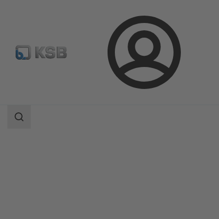
Přihlášení
Produkty
Katalog výrobků
AmaDrainer Box/AmaDrainer Box Mini
Rozsah
vyhledávání
Rozsah
vyhledávání