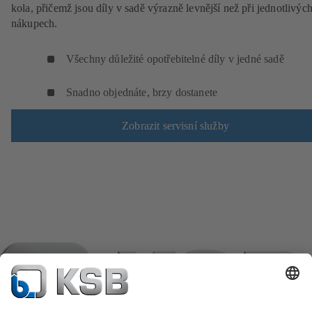
kola, přičemž jsou díly v sadě výrazně levnější než při jednotlivýc
nákupech.
Všechny důležité opotřebitelné díly v jedné sadě
Snadno objednáte, brzy dostanete
Zobrazit servisní služby