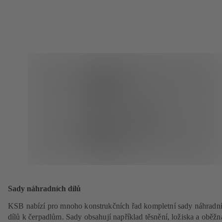
Sady náhradních dílů
KSB nabízí pro mnoho konstrukčních řad kompletní sady náhradn
dílů k čerpadlům. Sady obsahují například těsnění, ložiska a oběžn