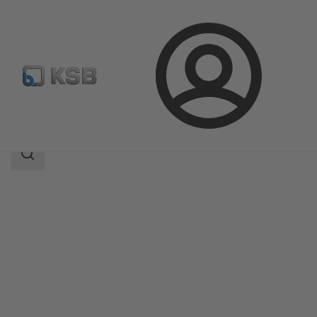
Přihlášení
Produkty
Katalog výrobků
MiniCompacta
Rozsah
vyhledávání
Rozsah
vyhledávání