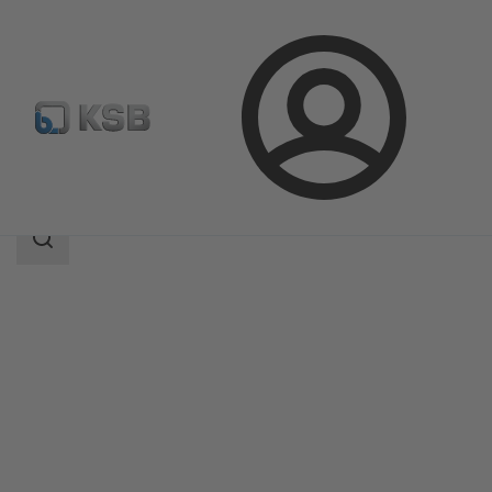
Přihlášení
Produkty
Katalog výrobků
DeltaSolo D
Rozsah
vyhledávání
Rozsah
vyhledávání