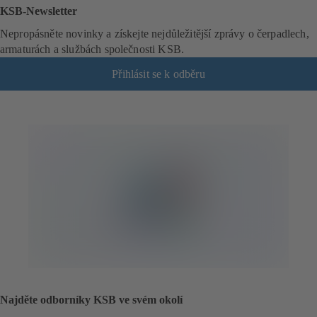
KSB-Newsletter
Nepropásněte novinky a získejte nejdůležitější zprávy o čerpadlech,
armaturách a službách společnosti KSB.
Přihlásit se k odběru
(
o
t
e
v
í
r
á
s
e
v
n
o
v
é
Najděte odborníky KSB ve svém okolí
z