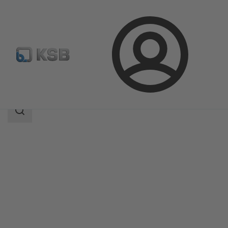
Přihlášení
Produkty
Katalog výrobků
EPVM
Rozsah
vyhledávání
Rozsah
vyhledávání