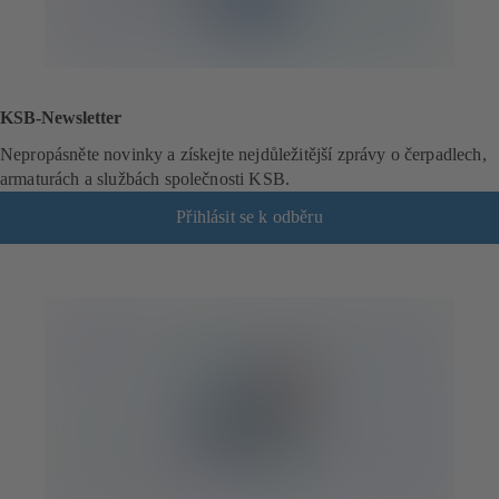
KSB-Newsletter
Nepropásněte novinky a získejte nejdůležitější zprávy o čerpadlech,
armaturách a službách společnosti KSB.
Přihlásit se k odběru
(
o
t
e
v
í
r
á
s
e
v
n