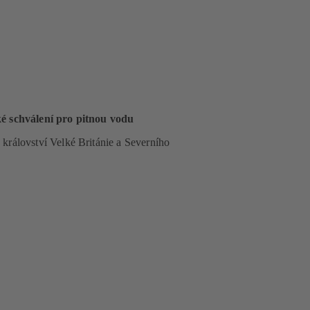
é schválení pro pitnou vodu
 království Velké Británie a Severního