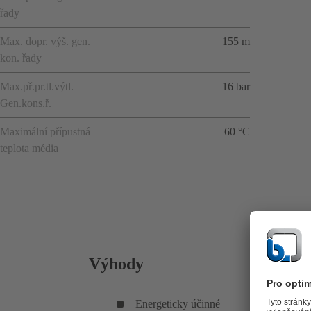
řady
Max. dopr. výš. gen.
155 m
kon. řady
Max.př.pr.tl.výtl.
16 bar
Gen.kons.ř.
Maximální přípustná
60 °C
teplota média
Výhody
Energeticky účinné