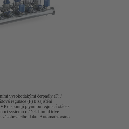
lními vysokotlakými čerpadly (F) /
ová regulace (F) k zajištění
VP disponují plynulou regulací otáček
omocí systému otáček PumpDrive
o zásobovacího tlaku. Automatizováno