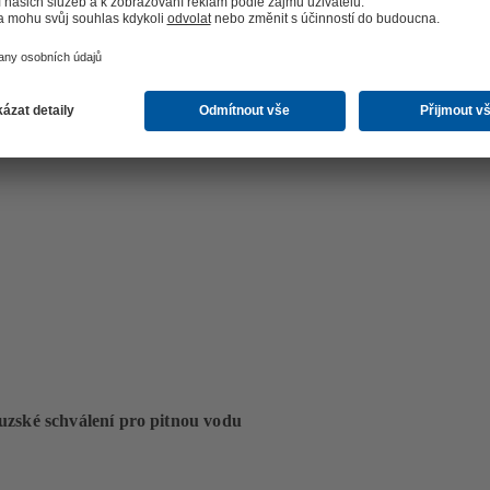
 reluktanční motory KSB Supreme
ovedení DeltaMacro SVP).
rgeticky efektivní provoz
zské schválení pro pitnou vodu