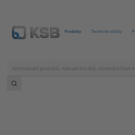
Produkty
Technické služby
P
Produkty
Katalog výrobků
DeltaMacro
Rozsah
vyhledávání
Rozsah
vyhledávání