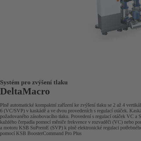
Systém pro zvýšení tlaku
DeltaMacro
Plně automatické kompaktní zařízení ke zvýšení tlaku se 2 až 4 vertiká
6 (VC/SVP) v kaskádě a ve dvou provedeních s regulací otáček. Kaskád
požadovaného zásobovacího tlaku. Provedení s regulací otáček VC a S
každého čerpadla pomocí měniče frekvence v rozvaděči (VC) nebo p
a motoru KSB SuPremE (SVP) k plně elektronické regulaci potřebnéh
pomocí KSB BoosterCommand Pro Plus