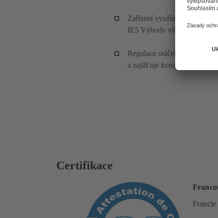
Zařízení využívá synchronní
IE5 Výhody výrobku (pro pr
Regulace otáček zajišťuje ene
a zajišťuje konstantní tlak.
Certifikace
Francou
Francie