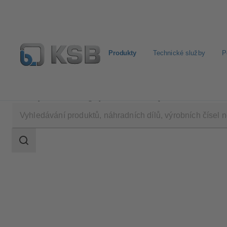
Produkty
Technické služby
P
Produkty
Katalog výrobků
Čerpací stanice CK 800
Rozsah
vyhledávání
Rozsah
vyhledávání