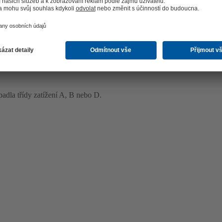
rpadla třídy zatížení A, B nebo D.