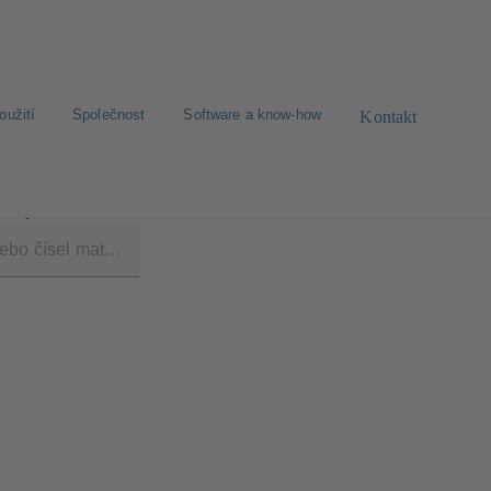
oužití
Společnost
Software a know-how
Kontakt
/Čerpací stanice CK 1000