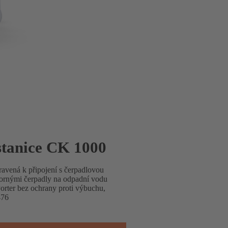
stanice CK 1000
ravená k připojení s čerpadlovou
nornými čerpadly na odpadní vodu
rter bez ochrany proti výbuchu,
476