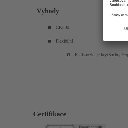
Výhody
CK800
Flexibilní
K dispozici je kryt šachty če
Certifikace