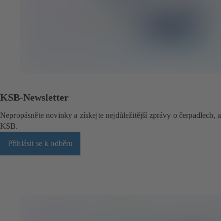
KSB-Newsletter
Nepropásněte novinky a získejte nejdůležitější zprávy o čerpadlech, 
KSB.
Přihlásit se k odběru
(
o
t
e
v
í
r
á