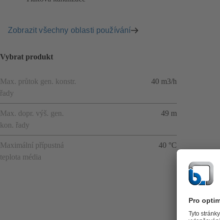
Zobrazit všechny oblasti používání
Vybrat produkt
Max. průtok gen. konstr.
40 m3/h
řady
Max. dopr. výš. gen.
49 m
kon. řady
Maximální přípustná
40 °C
teplota média