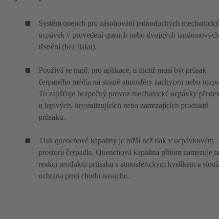
Systém quench pro zásobování jednoduchých mechanick
ucpávek v provedení quench nebo dvojitých tandemových
těsnění (bez tlaku).
Používá se např. pro aplikace, u nichž musí být průsak
čerpaného média na straně atmosféry zachycen nebo rozpu
To zajišťuje bezpečný provoz mechanické ucpávky přede
u lepivých, krystalizujících nebo zamrzajících produktů
průsaku.
Tlak quenchové kapaliny je nižší než tlak v ucpávkovém
prostoru čerpadla. Quenchová kapalina přitom zamezuje t
reakci produktů průsaku s atmosférickým kyslíkem a slouž
ochrana proti chodu nasucho.