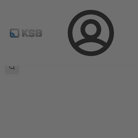
Přihlášení
Produkty
Katalog výrobků
KWT51
Rozsah
vyhledávání
Rozsah
vyhledávání