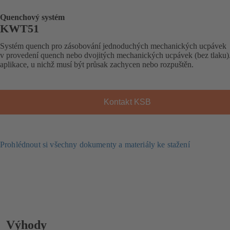
Quenchový systém
KWT51
Systém quench pro zásobování jednoduchých mechanických ucpávek
v provedení quench nebo dvojitých mechanických ucpávek (bez tlaku)
aplikace, u nichž musí být průsak zachycen nebo rozpuštěn.
Kontakt KSB
Prohlédnout si všechny dokumenty a materiály ke stažení
Výhody