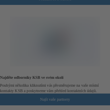
o
t
e
v
í
r
á
s
e
v
n
o
v
é
Najděte odborníky KSB ve svém okolí
z
á
Pouhými několika kliknutími vás přesměrujeme na vaše místní
l
kontakty KSB a poskytneme vám přehled kontaktních údajů.
o
Najít vaše partnery
ž
c