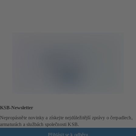
KSB-Newsletter
Nepropásněte novinky a získejte nejdůležitější zprávy o čerpadlech,
armaturách a službách společnosti KSB.
Přihlásit se k odběru
(