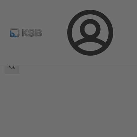
Přihlášení
Produkty
Katalog výrobků
Amarex
Rozsah
vyhledávání
Rozsah
vyhledávání