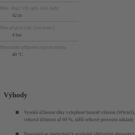
Max. dopr. výš. gen. kon. řady
42 m
Max.př.pr.tl.výtl. Gen.kons.ř.
4 bar
Maximální přípustná teplota média
40 °C
Výhody
Vysoká účinnost díky vylepšené hustotě výkonu (Wh/m3),
celková účinnost až 69 %, nižší celkové provozní náklady
Neucpává se (nedochází k ucpávání vlhčenými ubrousky)