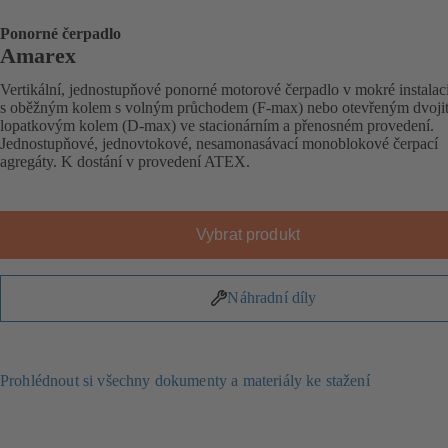
Ponorné čerpadlo
Amarex
Vertikální, jednostupňové ponorné motorové čerpadlo v mokré instalac
s oběžným kolem s volným průchodem (F-max) nebo otevřeným dvoji
lopatkovým kolem (D-max) ve stacionárním a přenosném provedení.
Jednostupňové, jednovtokové, nesamonasávací monoblokové čerpací
agregáty. K dostání v provedení ATEX.
Vybrat produkt
Náhradní díly
Prohlédnout si všechny dokumenty a materiály ke stažení