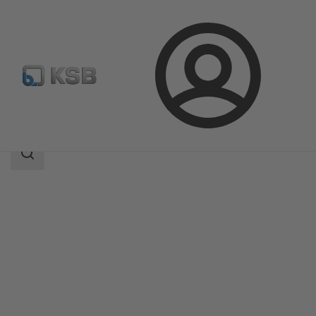
Přihlášení
Produkty
Katalog výrobků
RPHb/RPHd/RPHbd
Rozsah
vyhledávání
Rozsah
vyhledávání