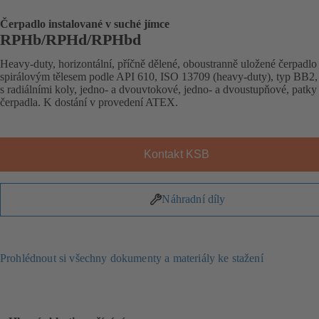
Čerpadlo instalované v suché jímce
RPHb/RPHd/RPHbd
Heavy-duty, horizontální, příčně dělené, oboustranně uložené čerpadlo
spirálovým tělesem podle API 610, ISO 13709 (heavy-duty), typ BB2,
s radiálními koly, jedno- a dvouvtokové, jedno- a dvoustupňové, patky
čerpadla. K dostání v provedení ATEX.
Kontakt KSB
Náhradní díly
Prohlédnout si všechny dokumenty a materiály ke stažení