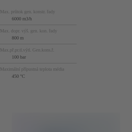
Max. průtok gen. konstr. řady
6000 m3/h
Max. dopr. výš. gen. kon. řady
800 m
Max.př.pr.tl.výtl. Gen.kons.ř.
100 bar
Maximální přípustná teplota média
450 °C