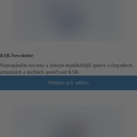
KSB-Newsletter
Nepropásněte novinky a získejte nejdůležitější zprávy o čerpadlech,
armaturách a službách společnosti KSB.
Přihlásit se k odběru
(
o
t
e
v
í
r
á
s