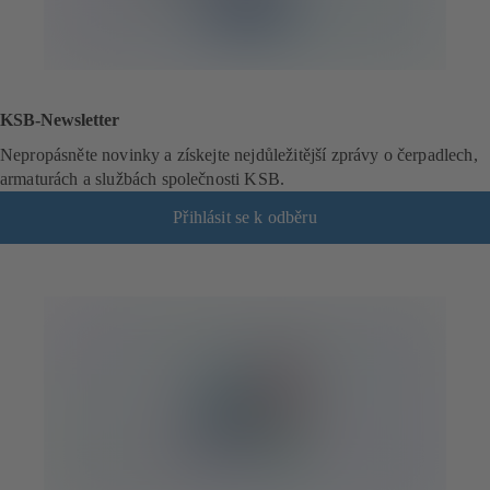
KSB-Newsletter
Nepropásněte novinky a získejte nejdůležitější zprávy o čerpadlech,
armaturách a službách společnosti KSB.
Přihlásit se k odběru
(
o
t
e
v
í
r
á
s
e
v
n