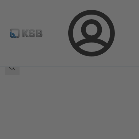
Přihlášení
Produkty
Katalog výrobků
ILN
Rozsah
vyhledávání
Rozsah
vyhledávání