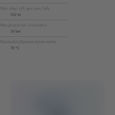
Max. dopr. výš. gen. kon. řady
162 m
Max.př.pr.tl.výtl. Gen.kons.ř.
10 bar
Maximální přípustná teplota média
70 °C