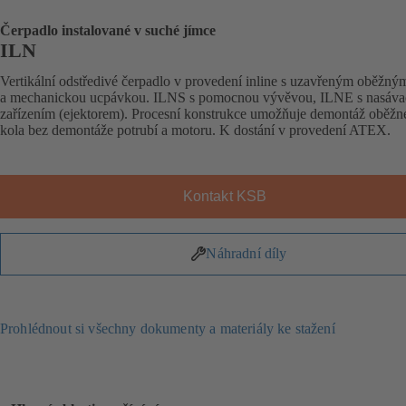
Čerpadlo instalované v suché jímce
ILN
Vertikální odstředivé čerpadlo v provedení inline s uzavřeným oběžn
a mechanickou ucpávkou. ILNS s pomocnou vývěvou, ILNE s nasáv
zařízením (ejektorem). Procesní konstrukce umožňuje demontáž oběžn
kola bez demontáže potrubí a motoru. K dostání v provedení ATEX.
Kontakt KSB
Náhradní díly
Prohlédnout si všechny dokumenty a materiály ke stažení