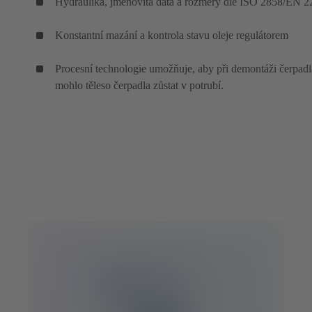
Hydraulika, jmenovitá data a rozměry dle ISO 2858/EN 
Konstantní mazání a kontrola stavu oleje regulátorem
Procesní technologie umožňuje, aby při demontáži čerpadl
mohlo těleso čerpadla zůstat v potrubí.