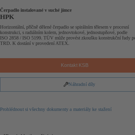
Čerpadlo instalované v suché jímce
HPK
Horizontální, příčně dělené čerpadlo se spirálním tělesem v procesní
konstrukci, s radiálním kolem, jednovtokové, jednostupňové, podle
ISO 2858 / ISO 5199. TÜV může provést zkoušku konstrukční řady p
TRD. K dostání v provedení ATEX.
Kontakt KSB
Náhradní díly
Prohlédnout si všechny dokumenty a materiály ke stažení