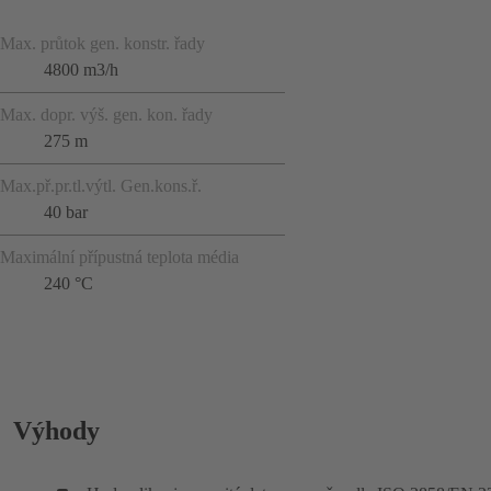
Max. průtok gen. konstr. řady
4800 m3/h
Max. dopr. výš. gen. kon. řady
275 m
Max.př.pr.tl.výtl. Gen.kons.ř.
40 bar
Maximální přípustná teplota média
240 °C
Výhody