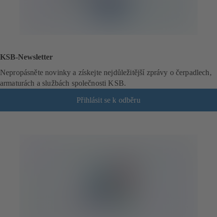
KSB-Newsletter
Nepropásněte novinky a získejte nejdůležitější zprávy o čerpadlech,
armaturách a službách společnosti KSB.
Přihlásit se k odběru
(
o
t
e
v
í
r
á
s
e
v