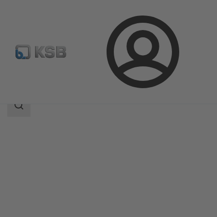
Přihlášení
Produkty
Katalog výrobků
HPK
Rozsah
vyhledávání
Rozsah
vyhledávání