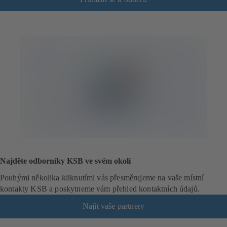
o
t
e
v
í
r
á
s
e
v
n
o
v
é
Najděte odborníky KSB ve svém okolí
z
á
Pouhými několika kliknutími vás přesměrujeme na vaše místní
l
kontakty KSB a poskytneme vám přehled kontaktních údajů.
o
Najít vaše partnery
ž
c