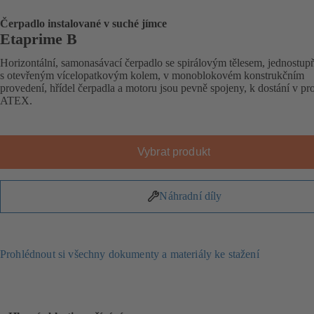
Čerpadlo instalované v suché jímce
Etaprime B
Horizontální, samonasávací čerpadlo se spirálovým tělesem, jednostup
s otevřeným vícelopatkovým kolem, v monoblokovém konstrukčním
provedení, hřídel čerpadla a motoru jsou pevně spojeny, k dostání v pr
ATEX.
Vybrat produkt
Náhradní díly
Prohlédnout si všechny dokumenty a materiály ke stažení