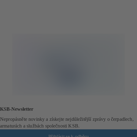
KSB-Newsletter
Nepropásněte novinky a získejte nejdůležitější zprávy o čerpadlech,
armaturách a službách společnosti KSB.
Přihlásit se k odběru
(