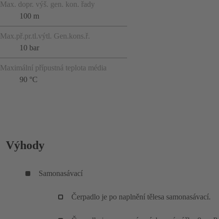
Max. dopr. výš. gen. kon. řady
100 m
Max.př.pr.tl.výtl. Gen.kons.ř.
10 bar
Maximální přípustná teplota média
90 °C
Výhody
Samonasávací
Čerpadlo je po naplnění tělesa samonasávací.