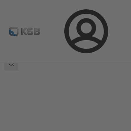
Přihlášení
Produkty
Katalog výrobků
Etaprime B
Rozsah
vyhledávání
Rozsah
vyhledávání