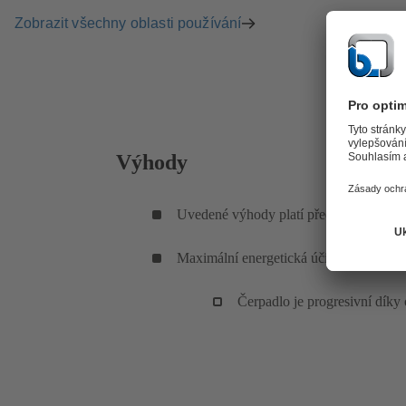
Zobrazit všechny oblasti používání
Výhody
Uvedené výhody platí především pro Cal
Maximální energetická účinnost
Čerpadlo je progresivní díky 