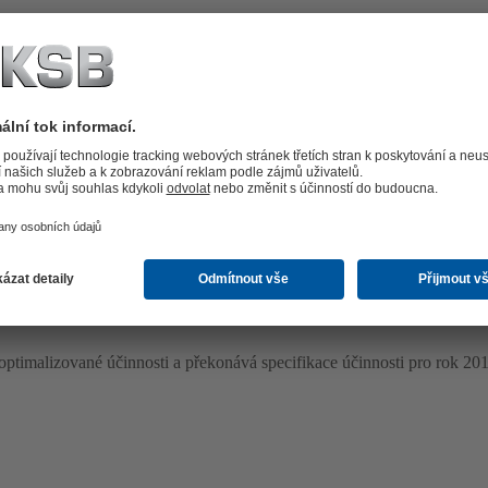
io S Pro. Některé z výhod nejsou k dispozici pro Calio S BMS.
optimalizované účinnosti a překonává specifikace účinnosti pro rok 20