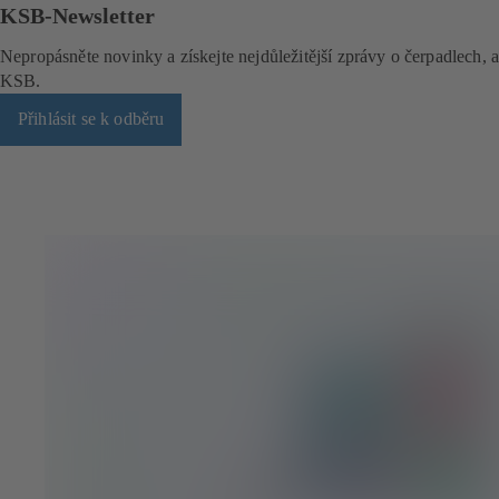
KSB-Newsletter
Nepropásněte novinky a získejte nejdůležitější zprávy o čerpadlech, 
KSB.
Přihlásit se k odběru
(
o
t
e
v
í
r
á
s
e
v
n
o
v
é
z