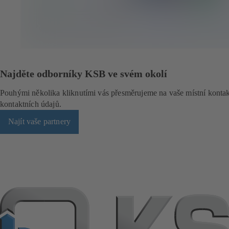
á
l
o
ž
c
e
)
Najděte odborníky KSB ve svém okolí
Pouhými několika kliknutími vás přesměrujeme na vaše místní kont
kontaktních údajů.
Najít vaše partnery