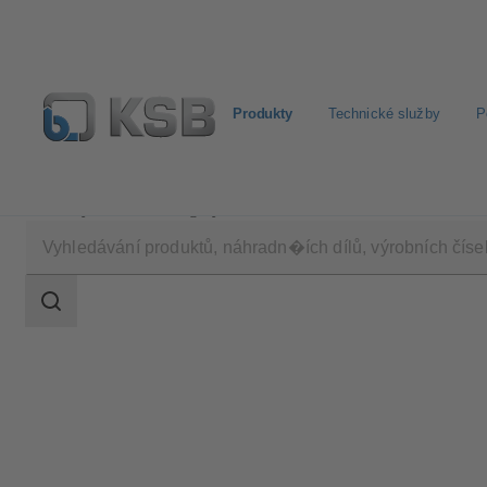
Produkty
Technické služby
P
Produkty
Katalog výrobků
Calio S Pro
Rozsah
vyhledávání
Rozsah
vyhledávání