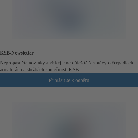
KSB-Newsletter
Nepropásněte novinky a získejte nejdůležitější zprávy o čerpadlech,
armaturách a službách společnosti KSB.
Přihlásit se k odběru
(
o
t
e
v
í
r
á
s