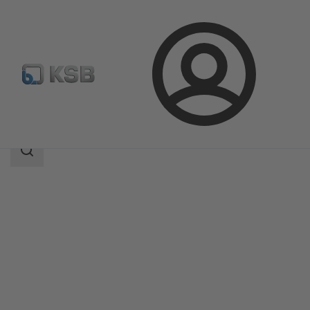
Přihlášení
Produkty
Katalog výrobků
Calio Pro
Rozsah
vyhledávání
Rozsah
vyhledávání