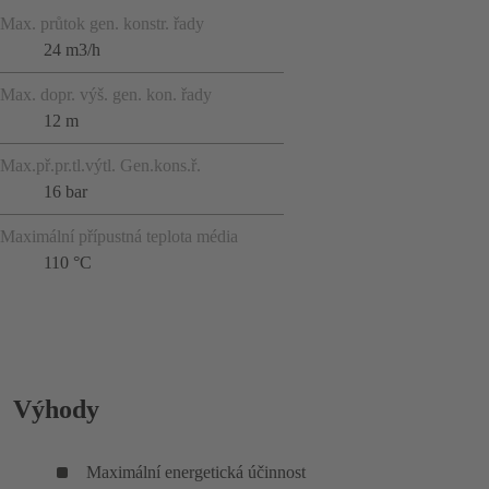
Max. průtok gen. konstr. řady
24 m3/h
Max. dopr. výš. gen. kon. řady
12 m
Max.př.pr.tl.výtl. Gen.kons.ř.
16 bar
Maximální přípustná teplota média
110 °C
Výhody
Maximální energetická účinnost