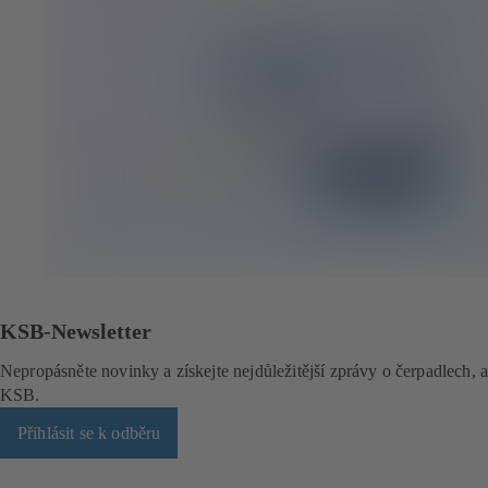
KSB-Newsletter
Nepropásněte novinky a získejte nejdůležitější zprávy o čerpadlech, 
KSB.
Přihlásit se k odběru
(
o
t