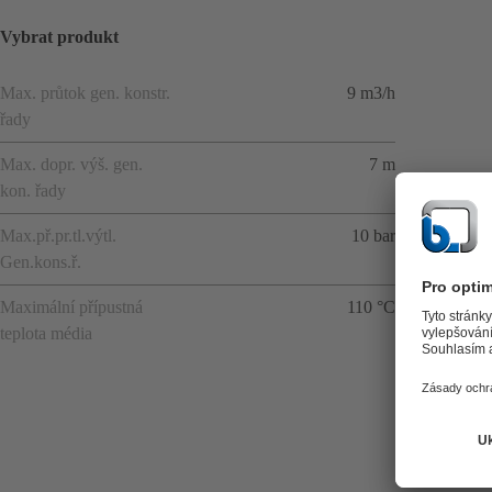
Vybrat produkt
Max. průtok gen. konstr.
9 m3/h
řady
Max. dopr. výš. gen.
7 m
kon. řady
Max.př.pr.tl.výtl.
10 bar
Gen.kons.ř.
Maximální přípustná
110 °C
teplota média