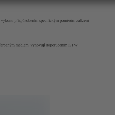
ci výkonu přizpůsobením specifickým poměrům zařízení
u s čerpaným médiem, vyhovují doporučením KTW