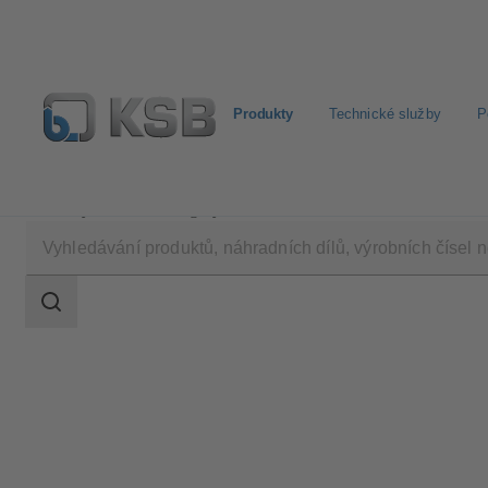
Produkty
Technické služby
P
Produkty
Katalog výrobků
Calio-Therm NC
Rozsah
vyhledávání
Rozsah
vyhledávání