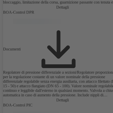
bloccaggio, limitazione della corsa, guarnizione passante con tenuta e
controtenuta morbide, esente da manutenzione, (omologazione DV
Dettagli
PN 10).
BOA-Control DPR
Documenti
Regolatore di pressione differenziale a sezioni/Regolatore proporzion
per la regolazione costante di un valore nominale della pressione
differenziale regolabile senza energia ausiliaria, con attacco filettato
15 - 50) e attacco flangiato (DN 65 - 100). Valore nominale regolabil
continuo e leggibile dall'esterno in qualsiasi momento. Valvola a chiu
automatica in caso di aumento della pressione. Include nippli di
misurazione rapida per la misurazione della perdita di pressione.
Dettagli
Disponibile in diversi intervalli di controllo della pressione (LP/HP) 
BOA-Control PIC
80 kPa nell'intervallo filettato e da 80 a 160 kPa nell'intervallo flangia