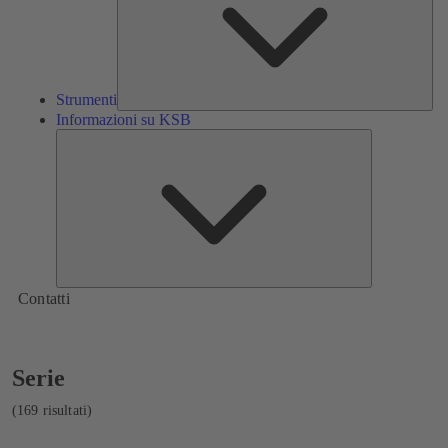
Strumenti
Informazioni su KSB
Informazioni
su
KSB
Contatti
Visualizzazione
Serie
di
169
(169 risultati)
risultati