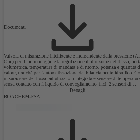
Documenti
Valvola di misurazione intelligente e indipendente dalla pressione (Al
One) per il monitoraggio e la regolazione di direzione del flusso, port
volumetrica, temperatura di mandata e di ritorno, potenza e quantità d
calore, nonché per l'automatizzazione del bilanciamento idraulico. C
misurazione del flusso ad ultrasuoni integrata e sensore di temperatur
senza contatto con il liquido di convogliamento, incl. 2 sensori di
temperatura aggiuntivi Pt1000 per il rilevamento della temperatura di
Dettagli
mandata e di ritorno, incl. funzioni di regolazione di base integrate
BOACHEM-FSA
(posizione, flusso, temperatura, potenza), incl. ottimizzazione dei pro
integrata (Delta-T-Management e funzionalità di limitazione). Dispon
anche in versione per acqua potabile certificata DVGW con rivestim
in plastica elettrostatico (EKB).