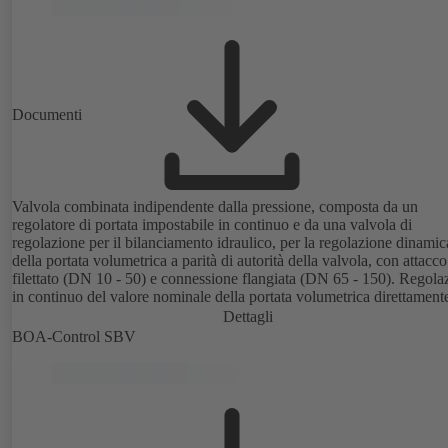
Documenti
Valvola combinata indipendente dalla pressione, composta da un
regolatore di portata impostabile in continuo e da una valvola di
regolazione per il bilanciamento idraulico, per la regolazione dinamic
della portata volumetrica a parità di autorità della valvola, con attacco
filettato (DN 10 - 50) e connessione flangiata (DN 65 - 150). Regola
in continuo del valore nominale della portata volumetrica direttamente
valvola grazie alla scala digitale, con funzione di blocco meccanico.
Dettagli
nippli di misurazione per il controllo della pressione e della pressione
BOA-Control SBV
differenziale minima presente. Disponibile in diversi intervalli di
regolazione della portata volumetrica (LF/HF) da 43 a 8586 l/h
nell'intervallo filettato e da 4,4 a 160 m³/h nell'intervallo flangiato. C
possibilità aggiuntiva di montaggio di un attuatore (M 30 x 1,5) per l
regolazione elettrica di un'altra grandezza come la temperatura ambie
adeguando la portata volumetrica.