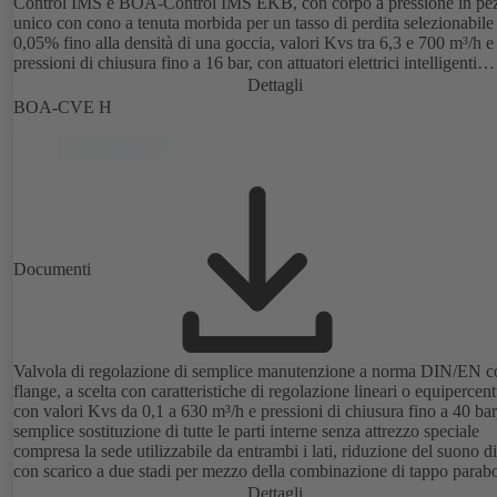
Control IMS e BOA-Control IMS EKB, con corpo a pressione in pe
unico con cono a tenuta morbida per un tasso di perdita selezionabile
0,05% fino alla densità di una goccia, valori Kvs tra 6,3 e 700 m³/h e
pressioni di chiusura fino a 16 bar, con attuatori elettrici intelligenti
controllati da microprocessore pre-installati da 1000 N a 14000 N,
Dettagli
configurazione elettronica della curva caratteristica del flusso, valore
BOA-CVE H
segnale e tempo di controllo possibile mediante PC o dispositivo man
configurazione in fabbrica a seconda delle esigenze del cliente.
Documenti
Valvola di regolazione di semplice manutenzione a norma DIN/EN c
flange, a scelta con caratteristiche di regolazione lineari o equipercent
con valori Kvs da 0,1 a 630 m³/h e pressioni di chiusura fino a 40 bar
semplice sostituzione di tutte le parti interne senza attrezzo speciale
compresa la sede utilizzabile da entrambi i lati, riduzione del suono di
con scarico a due stadi per mezzo della combinazione di tappo parab
e gabbia forata, con attuatore elettrico.
Dettagli