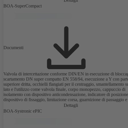
Dettagli
BOA-SuperCompact
Documenti
Valvola di intercettazione conforme DIN/EN in esecuzione di blocca
scartamento DN super compatto EN 558/94, esecuzione a Y con part
superiore dritta, occhielli flangiati per il centraggio, smantellamento 
lato e l'utilizzo come valvola finale, corpo monopezzo, cappuccio di
isolamento con dispositivo anticondensazione, indicatore di posizione
dispositivo di fissaggio, limitazione corsa, guarnizione di passaggio e
ritorno, esente da manutenzione, completamente isolabile.
Dettagli
BOA-Systronic ePIC