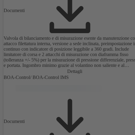
Documenti
Valvola di bilanciamento e di misurazione esente da manutenzione c
attacco filettatura interna, versione a sede inclinata, preimpostazione 
continuo con indicatore di posizione leggibile a 360 gradi. Include
limitatore di corsa e 2 attacchi di misurazione con diaframma fisso
(tolleranza +/- 5%) per la misurazione di pressione differenziale, pres
e portata. Ingombro minimo grazie al volantino non saliente e al
posizionamento di tutte le parti funzionali sul lato volantino.
Dettagli
BOA-Control/ BOA‑Control IMS
Documenti