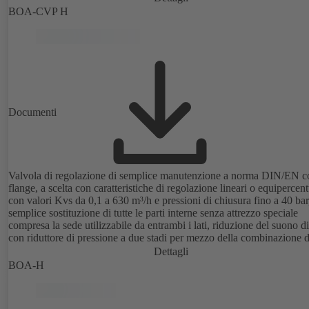
BOA-CVP H
Documenti
Valvola di regolazione di semplice manutenzione a norma DIN/EN c
flange, a scelta con caratteristiche di regolazione lineari o equipercent
con valori Kvs da 0,1 a 630 m³/h e pressioni di chiusura fino a 40 bar
semplice sostituzione di tutte le parti interne senza attrezzo speciale
compresa la sede utilizzabile da entrambi i lati, riduzione del suono di
con riduttore di pressione a due stadi per mezzo della combinazione d
tappo parabolico e gabbia forata, con attuatore pneumatico.
Dettagli
BOA-H