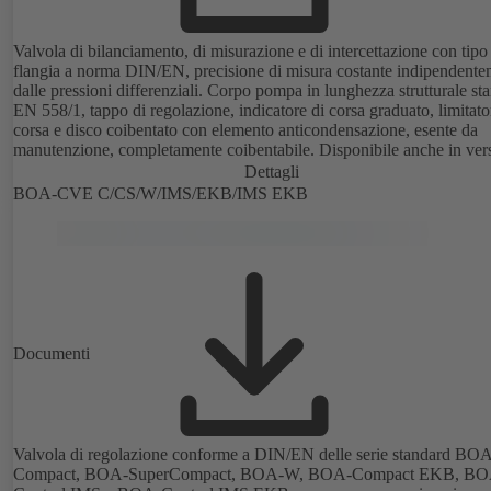
Valvola di bilanciamento, di misurazione e di intercettazione con tipo
flangia a norma DIN/EN, precisione di misura costante indipendente
dalle pressioni differenziali. Corpo pompa in lunghezza strutturale st
EN 558/1, tappo di regolazione, indicatore di corsa graduato, limitato
corsa e disco coibentato con elemento anticondensazione, esente da
manutenzione, completamente coibentabile. Disponibile anche in ver
per acqua potabile certificata DVGW con rivestimento in plastica
Dettagli
elettrostatico (EKB). Con sensori ad ultrasuoni integrati, senza contatto
BOA-CVE C/CS/W/IMS/EKB/IMS EKB
con il liquido. Monitoraggio fisso mediante BOATRONIC 100 MO
(24V CA/CC, Modbus) di direzione del flusso, portata volumetrica e
temperatura nonché rilevamento opzionale della temperatura di mandata e
di ritorno, della potenza e della quantità di calore. Misurazione mobil
direzione del flusso, portata volumetrica e temperatura mediante com
di misurazione BOATRONIC 100 (batteria).
Documenti
Valvola di regolazione conforme a DIN/EN delle serie standard BO
Compact, BOA-SuperCompact, BOA-W, BOA-Compact EKB, BO