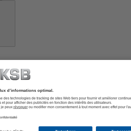
Pièces
de
rechange
vices
lutions