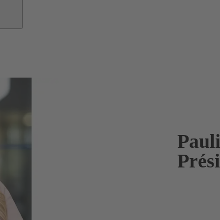
Paul
Prés