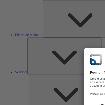
Pièces de rechange
Ser
Services
So