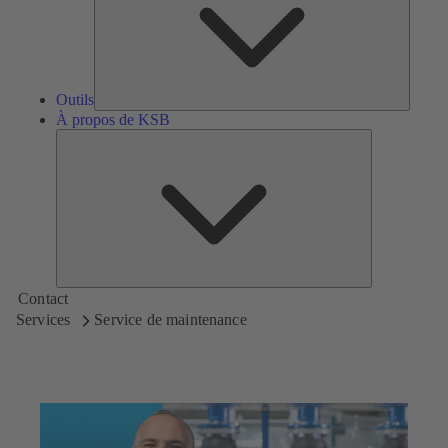
Outils
À propos de KSB
À
propos
de
KSB
Contact
Services
Service de maintenance