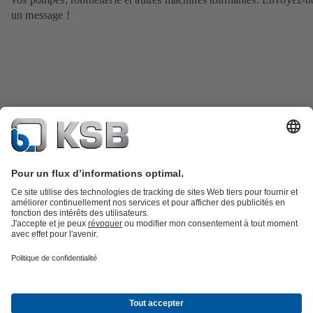
un message !
Catalogue produits
KSB SupremeServ : Pièces de rechange
Premium
service : service premium pour les pompes et les robinets
Panier
Outils
Eaux usées
Gestion des eaux
Industrie
Bâtiment
Énergie
À propos de KSB
Press
Opportunités de carrière chez KSB
Social