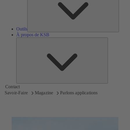
Outils
À propos de KSB
À
propos
de
KSB
Contact
Savoir-Faire
Magazine
Parlons applications