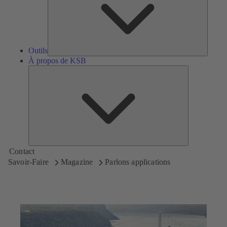
Outils
À propos de KSB
À
propos
de
KSB
Contact
Savoir-Faire
Magazine
Parlons applications