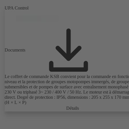
UPA Control
Documents
Le coffret de commande KSB convient pour la commande en foncti
niveau et la protection de groupes motopompes immergés, de group
submersibles et de pompes de surface avec entraînement monophasé
230 V ou triphasé 3~ 230 / 400 V / 50 Hz. Le moteur est à démarra
direct. Degré de protection : IP56, dimensions : 205 x 255 x 170 m
(H × L × P)
Détails