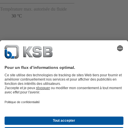
Température max. autorisée du fluide
30 °C
Catalogue produits
KSB SupremeServ : Pièces de rechange
Premium
service : service premium pour les pompes et les robinets
Panier
Outils
Eaux usées
Gestion des eaux
Industrie
Bâtiment
Énergie
À propos de KSB
Press
Opportunités de carrière chez KSB
Social
Media