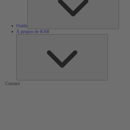
Outils
À propos de KSB
À
propos
de
KSB
Contact