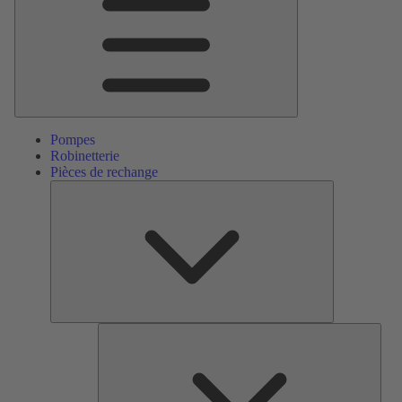
Pompes
Robinetterie
Pièces de rechange
Pièces
de
rechange
Serv