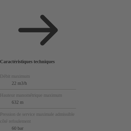
Caractéristiques techniques
Débit maximum
22 m3/h
Hauteur manométrique maximum
632 m
Pression de service maximale admissible
côté refoulement
60 bar