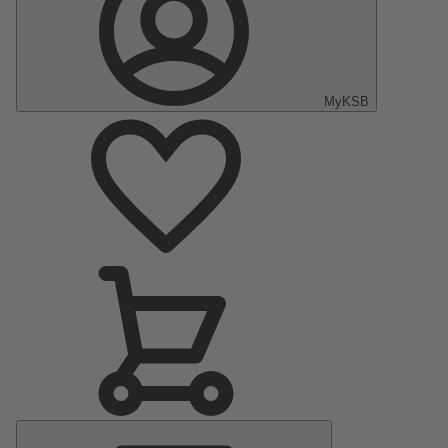
MyKSB
Menu
principal