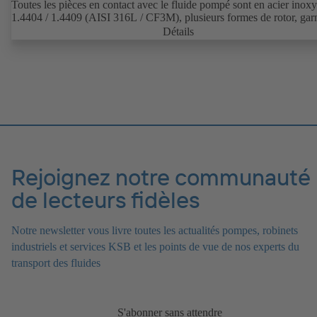
Toutes les pièces en contact avec le fluide pompé sont en acier inox
1.4404 / 1.4409 (AISI 316L / CF3M), plusieurs formes de rotor, garn
d'étanchéité d'arbre et raccords process disponibles. Groupe motop
Détails
avec engrenage et moteur normalisé. Les élastomères de la pompe so
conformes aux normes de la FDA et à la norme EN 1935/2004. Les
accessoires disponibles sont, entre autres, un chariot, un corps ou un
couvercle de corps réchauffé et une protection contre la surpression.
Version ATEX disponible.
Rejoignez notre communauté
de lecteurs fidèles
Notre newsletter vous livre toutes les actualités pompes, robinets
industriels et services KSB et les points de vue de nos experts du
transport des fluides
S'abonner sans attendre