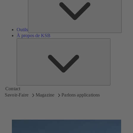
Outils
À propos de KSB
À
propos
de
KSB
Contact
Savoir-Faire
Magazine
Parlons applications