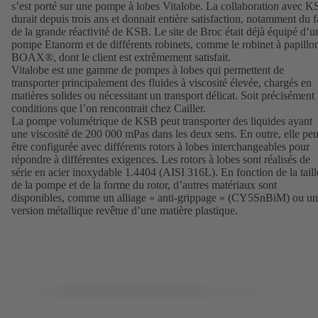
s’est porté sur une pompe à lobes Vitalobe. La collaboration avec 
durait depuis trois ans et donnait entière satisfaction, notamment du f
de la grande réactivité de KSB. Le site de Broc était déjà équipé d’u
pompe Etanorm et de différents robinets, comme le robinet à papillo
BOAX®, dont le client est extrêmement satisfait.
Vitalobe est une gamme de pompes à lobes qui permettent de
transporter principalement des fluides à viscosité élevée, chargés en
matières solides ou nécessitant un transport délicat. Soit précisément 
conditions que l’on rencontrait chez Cailler.
La pompe volumétrique de KSB peut transporter des liquides ayant
une viscosité de 200 000 mPas dans les deux sens. En outre, elle peu
être configurée avec différents rotors à lobes interchangeables pour
répondre à différentes exigences. Les rotors à lobes sont réalisés de
série en acier inoxydable 1.4404 (AISI 316L). En fonction de la taill
de la pompe et de la forme du rotor, d’autres matériaux sont
disponibles, comme un alliage « anti-grippage » (CY5SnBiM) ou u
version métallique revêtue d’une matière plastique.