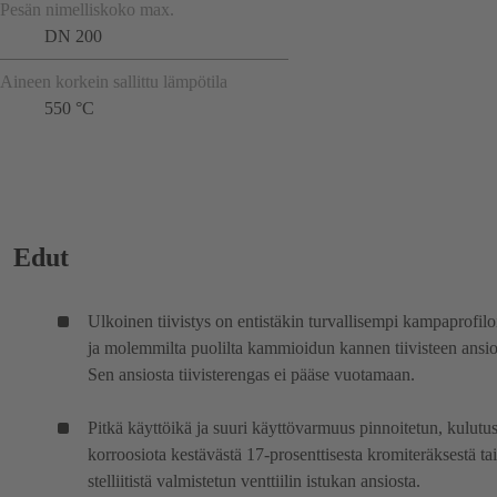
Pesän nimelliskoko max.
DN 200
Aineen korkein sallittu lämpötila
550 °C
Edut
Ulkoinen tiivistys on entistäkin turvallisempi kampaprofil
ja molemmilta puolilta kammioidun kannen tiivisteen ansio
Sen ansiosta tiivisterengas ei pääse vuotamaan.
Pitkä käyttöikä ja suuri käyttövarmuus pinnoitetun, kulutus
korroosiota kestävästä 17-prosenttisesta kromiteräksestä tai
stelliitistä valmistetun venttiilin istukan ansiosta.