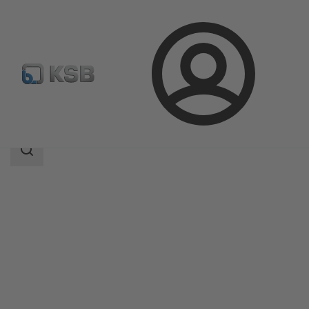
Kirjaudu
Tuotteet
Tuoteluettelo
NORI 160 RXL/RXS
Haun
laajuus
Haun
laajuus