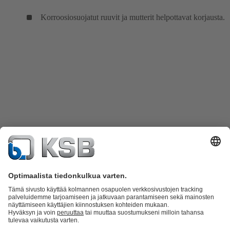
Korroosiosuojatut ruuvit ja mutterit helpottavat korjausta.