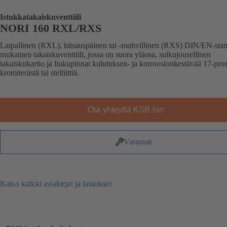
Istukkatakaiskuventtiili
NORI 160 RXL/RXS
Laipallinen (RXL), hitsauspäinen tai -muhvillinen (RXS) DIN/EN-sta
mukainen takaiskuventtiili, jossa on suora yläosa, sulkujousellinen
takaiskukartio ja liukupinnat kulutuksen- ja korroosionkestävää 17-pros
kromiterästä tai stelliittiä.
Ota yhteyttä KSB:hin
Varaosat
Katso kaikki asiakirjat ja lataukset