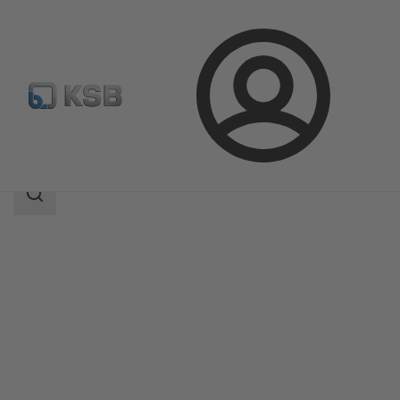
Kirjaudu
Tuotteet
Tuoteluettelo
KSB-vuotoanturi
Haun
laajuus
Haun
laajuus