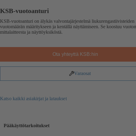
KSB-vuotoanturi
KSB-vuotoanturi on älykäs valvontajärjestelmä liukurengastiivisteiden
vuotomäärän määritykseen ja kentällä näyttämiseen. Se koostuu vuoto
mittalaitteesta ja näyttöyksiköstä.
Ota yhteyttä KSB:hin
Varaosat
Katso kaikki asiakirjat ja lataukset
Pääkäyttötarkoitukset