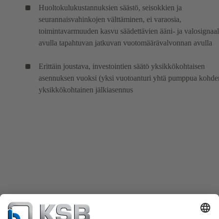
Huoltokulukustannuksien säästö, seisokkien ja
seurannaisvahinkojen välttäminen, ei varaosia,
toimintavarmuuden kasvu säädettävien ääni- ja valosignaal
avulla tapahtuvan jatkuvan vuotomäärävalvonnan avulla
Erittäin joustava, investointien säätö yksikkökohtaisen
asennuksen vuoksi (yksi vuotoanturi yhtä pumppua kohden
yksikkökohtainen jälkiasennus