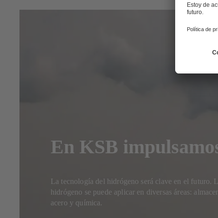
En KSB impulsamos 
La tecnología del hidrógeno será clave en el futuro. 
hidrógeno se puede aplicar en diversas áreas: almace
acero y química.