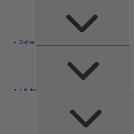
Bom
Bombas
Vál
Válvulas
R