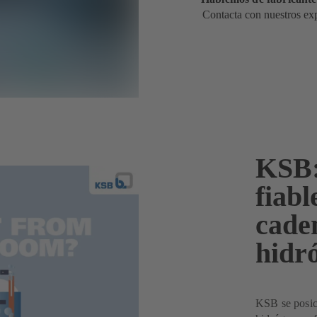
Contacta con nuestros ex
KSB:
fiabl
caden
hidr
KSB se posici