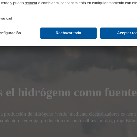
el hidrógeno como fuente
La producción de hidrógeno ‘verde’ mediante electrolizadores es neutr
namiento de energía, producción de combustibles limpios, propulsión 