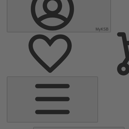
MyKSB
Menú
principal