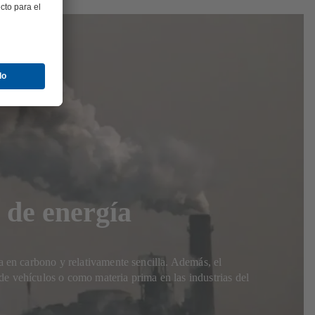
 de energía
a en carbono y relativamente sencilla. Además, el
de vehículos o como materia prima en las industrias del