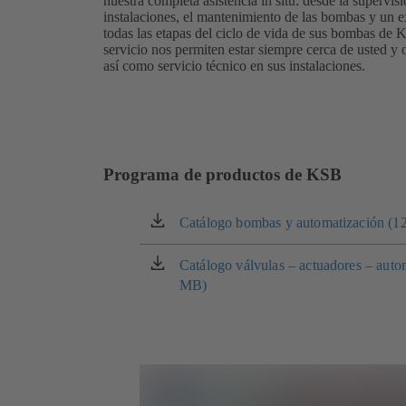
nuestra completa asistencia in situ: desde la supervis
instalaciones, el mantenimiento de las bombas y un e
todas las etapas del ciclo de vida de sus bombas de 
servicio nos permiten estar siempre cerca de usted y
así como servicio técnico en sus instalaciones.
Programa de productos de KSB
Catálogo bombas y automatización (1
(se
abre
en
Catálogo válvulas – actuadores – auto
(se
una
MB)
abre
nueva
en
pestaña)
una
nueva
pestaña)