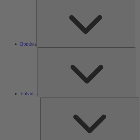
Bom
Bombas
Vál
Válvulas
R