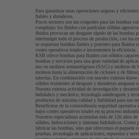
Para garantizar unas operaciones seguras y eficiente
fiables y duraderos.
Pocos sectores son tan exigentes para las bombas como
complejas: los fluidos con partículas sólidas agresivo
fluidos provocan un desgaste rápido de las bombas 
interrumpir todo el proceso de producción, con los e
se requieran bombas fiables y potentes para fluidos 
costes operativos totales e incrementen la eficiencia.
KSB ofrece bombas para fluidos con sólidos capaces
bombas y servicios para una gran variedad de aplicac
uso en molinos semiautógenos (SAG) y molinos de bol
molinos hasta la alimentación de ciclones y de filtr
tuberías. En combinación con nuestro extenso know-
sólidos resistentes al desgaste y duraderas aseguran 
Nuestra extensa actividad de investigación y desarro
hidráulico y mecánico, tecnología antidesgaste y tec
productos de máxima calidad y fiabilidad para sus req
Benefíciese de la extraordinaria seguridad operativa 
bajos costes operativos totales en su proceso industria
Nuestros especialistas acumulan más de 126 años de 
sólidos, hidrociclones y sistemas hidráulicos. Como 
fabricar las bombas, sino que ofrecemos el paquete c
pruebas, tecnología de aplicaciones, repuestos y serv