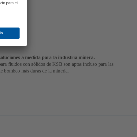
ría
oluciones a medida para la industria minera.
ra fluidos con sólidos de KSB son aptas incluso para las
de bombeo más duras de la minería.