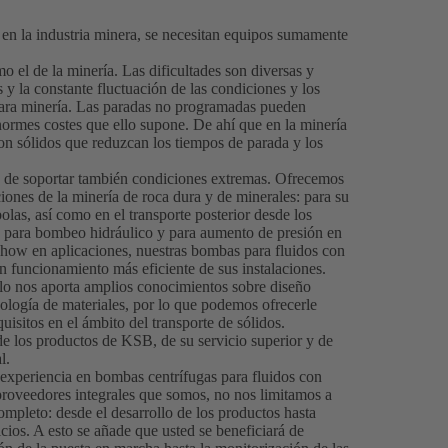
s en la industria minera, se necesitan equipos sumamente
 el de la minería. Las dificultades son diversas y
s y la constante fluctuación de las condiciones y los
para minería. Las paradas no programadas pueden
normes costes que ello supone. De ahí que en la minería
con sólidos que reduzcan los tiempos de parada y los
 de soportar también condiciones extremas. Ofrecemos
iones de la minería de roca dura y de minerales: para su
as, así como en el transporte posterior desde los
os; para bombeo hidráulico y para aumento de presión en
how en aplicaciones, nuestras bombas para fluidos con
un funcionamiento más eficiente de sus instalaciones.
llo nos aporta amplios conocimientos sobre diseño
nología de materiales, por lo que podemos ofrecerle
uisitos en el ámbito del transporte de sólidos.
de los productos de KSB, de su servicio superior y de
l.
experiencia en bombas centrífugas para fluidos con
proveedores integrales que somos, no nos limitamos a
ompleto: desde el desarrollo de los productos hasta
icios. A esto se añade que usted se beneficiará de