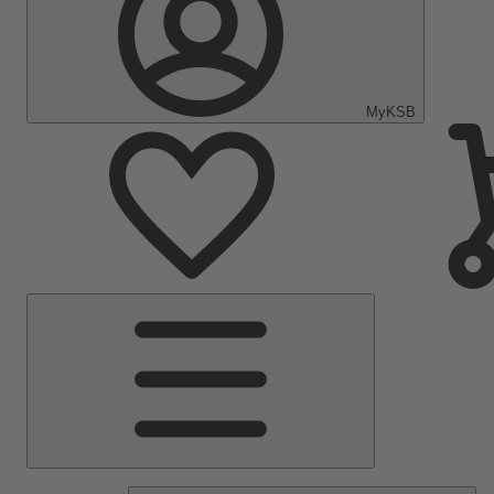
MyKSB
Menú
principal