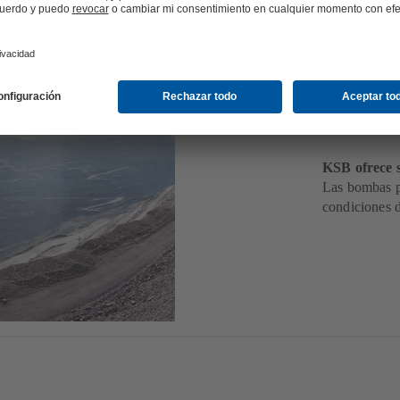
Mine
KSB ofrece s
Las bombas pa
condiciones 