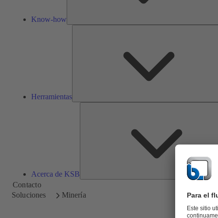
Know-how
Herramientas
Acerca de KSB
Contacto
Soluciones
Minería