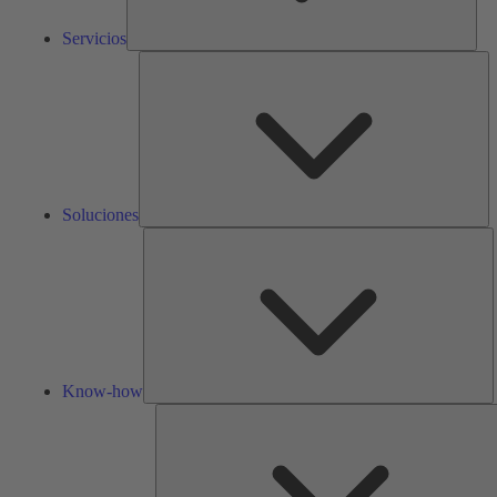
Servicios
So
Soluciones
K
h
Know-how