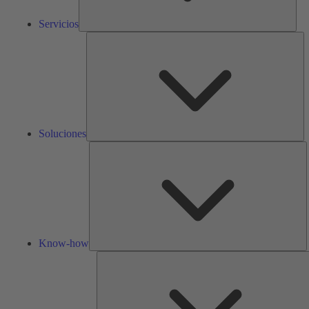
Servicios
So
Soluciones
K
h
Know-how