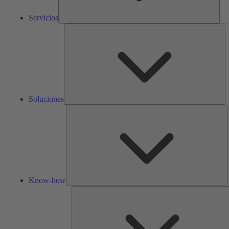
Servicios
So
Soluciones
K
h
Know-how