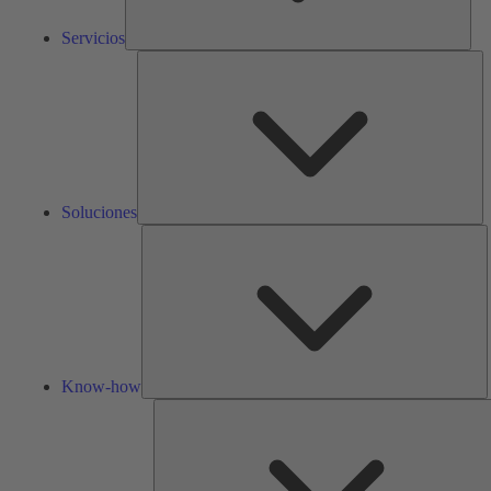
Servicios
So
Soluciones
K
h
Know-how