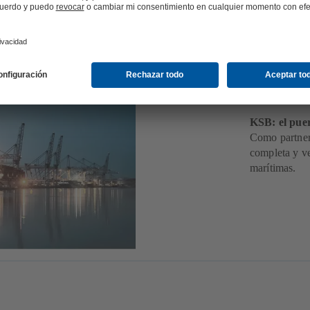
Indu
KSB: el puer
Como partner
completa y ve
marítimas.