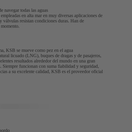
e navegar todas las aguas
n empleadas en alta mar en muy diversas aplicaciones de
 válvulas resistan condiciones duras. Han de
do momento.
tima, KSB se mueve como pez en el agua
atural licuado (LNG), buques de dragas y de pasajeros,
elentes resultados alrededor del mundo en una gran
s. Siempre funcionan con suma fiabilidad y seguridad,
cias a su excelente calidad, KSB es el proveedor oficial
bordo