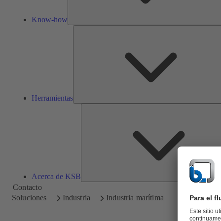
Know-how
Herramientas
Acerca de KSB
Contacto
Soluciones
Industria
Industria marítima