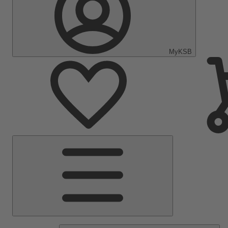
MyKSB
Menú
principal