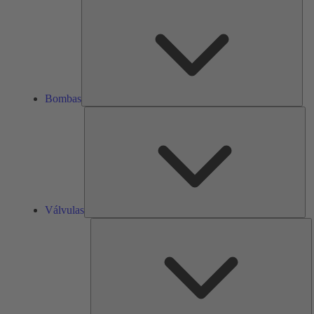
Bom
Bombas
Vál
Válvulas
R