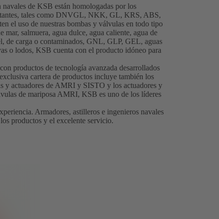
n navales de KSB están homologadas por los
mportantes, tales como DNVGL, NKK, GL, KRS, ABS,
en el uso de nuestras bombas y válvulas en todo tipo
de mar, salmuera, agua dulce, agua caliente, agua de
anel, de carga o contaminados, GNL, GLP, GEL, aguas
ivas o lodos, KSB cuenta con el producto idóneo para
r con productos de tecnología avanzada desarrollados
 exclusiva cartera de productos incluye también los
as y actuadores de AMRI y SISTO y los actuadores y
lvulas de mariposa AMRI, KSB es uno de los líderes
xperiencia. Armadores, astilleros e ingenieros navales
 los productos y el excelente servicio.